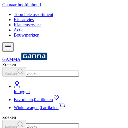
Ga naar hoofdinhoud
Toon hele assortiment
Klusadvies
Klantenservice
Actie
Bouwmarkten
GAMMA
Zoeken
Zoeken
Inloggen
Favorieten
,
0 artikelen
Winkelwagen
,
0 artikelen
Zoeken
Zoeken