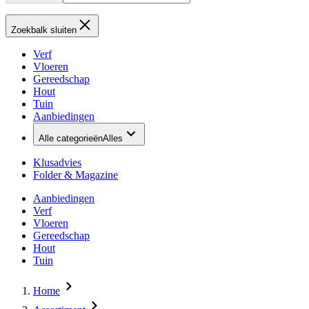
Zoekbalk sluiten
Verf
Vloeren
Gereedschap
Hout
Tuin
Aanbiedingen
Alle categorieën
Alles
Klusadvies
Folder & Magazine
Aanbiedingen
Verf
Vloeren
Gereedschap
Hout
Tuin
Home