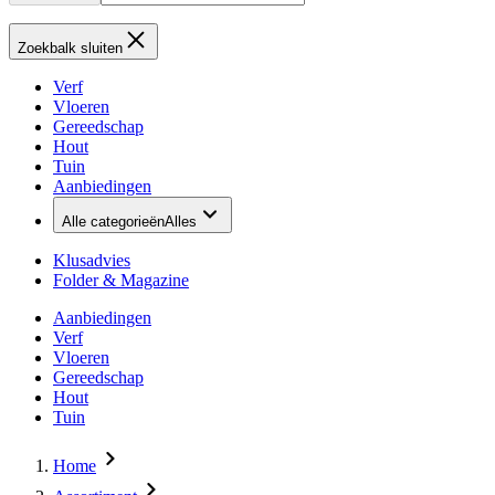
Zoekbalk sluiten
Verf
Vloeren
Gereedschap
Hout
Tuin
Aanbiedingen
Alle categorieën
Alles
Klusadvies
Folder & Magazine
Aanbiedingen
Verf
Vloeren
Gereedschap
Hout
Tuin
Home