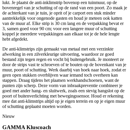
lukt. Je plaatst de anti-inklimstrip bovenop een tuinmuur, op de
bovenregel van je schutting of op de rand van een poort. Zo maak je
de achterkant van je tuin, je oprit of je carport een stuk minder
aantrekkelijk voor ongenode gasten en houd je meteen ook katten
van de muur af. Elke strip is 30 cm lang en de verpakking bevat er
3, samen goed voor 90 cm; voor een langere muur of schutting
koppel je meerdere verpakkingen aan elkaar tot je de hele lengte
hebt afgedekt.
De anti-klimstrips zijn gemaakt van metaal met een verzinkte
afwerking in een zilverkleurige uitvoering, waardoor ze goed
bestand zijn tegen regen en vocht bij buitengebruik. Je monteert ze
door de strips vast te schroeven of te bouten op de bovenkant van je
muur, poort of schutting. Werk daarbij van hoek naar hoek, zodat er
geen open stukken overblijven waar iemand toch overheen kan
stappen. Draag tijdens het plaatsen werkhandschoenen, want de
punten zijn scherp. Deze vorm van inbraakpreventie combineer je
goed met ander hang- en sluitwerk, zoals een stevig hangslot op de
poort of buitenverlichting met bewegingssensor. Houd er rekening
mee dat anti-klimstrips altijd op je eigen terrein en op je eigen muur
of schutting geplaatst moeten worden.
Nieuw
GAMMA Kluscoach