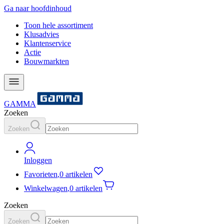
Ga naar hoofdinhoud
Toon hele assortiment
Klusadvies
Klantenservice
Actie
Bouwmarkten
GAMMA
Zoeken
Zoeken
Inloggen
Favorieten
,
0 artikelen
Winkelwagen
,
0 artikelen
Zoeken
Zoeken