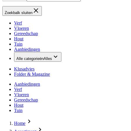
Zoekbalk sluiten
Verf
Vloeren
Gereedschap
Hout
Tuin
Aanbiedingen
Alle categorieën
Alles
Klusadvies
Folder & Magazine
Aanbiedingen
Verf
Vloeren
Gereedschap
Hout
Tuin
Home