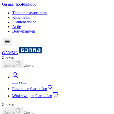
Ga naar hoofdinhoud
Toon hele assortiment
Klusadvies
Klantenservice
Actie
Bouwmarkten
GAMMA
Zoeken
Zoeken
Inloggen
Favorieten
,
0 artikelen
Winkelwagen
,
0 artikelen
Zoeken
Zoeken