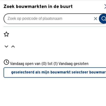
S
Zoek bouwmarkten in de buurt
Alle binnendeuren
Arne & Bodil binnendeur
ABB102 mat glas met blanke
Rozenstraat 3
rand - extra wit afgelakt -
Vandaag open van {0} tot {1}
Vandaag gesloten
3772JH Amersfoort
glaslat extra wit
+31 01234567
geselecteerd als mijn bouwmarkt
selecteer bouwmar
Meer over deze bouwmarkt
0
klantreview
review