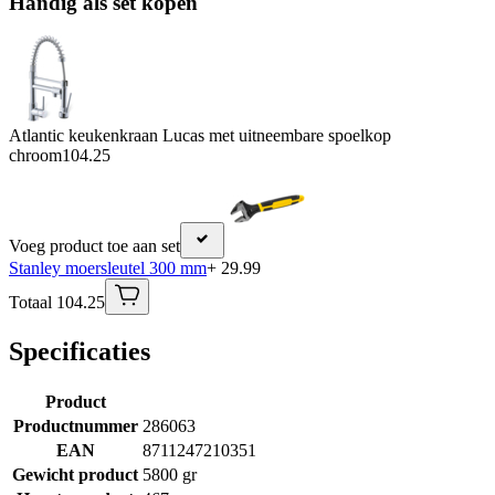
Handig als set kopen
Atlantic keukenkraan Lucas met uitneembare spoelkop
chroom
104.25
Voeg product toe aan set
Stanley moersleutel 300 mm
+ 29.99
Totaal 104.25
Specificaties
Product
Productnummer
286063
EAN
8711247210351
Gewicht product
5800 gr