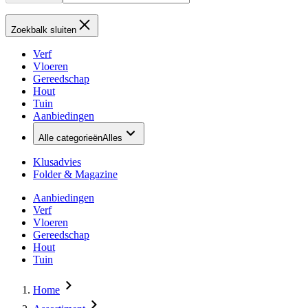
Zoekbalk sluiten
Verf
Vloeren
Gereedschap
Hout
Tuin
Aanbiedingen
Alle categorieën
Alles
Klusadvies
Folder & Magazine
Aanbiedingen
Verf
Vloeren
Gereedschap
Hout
Tuin
Home