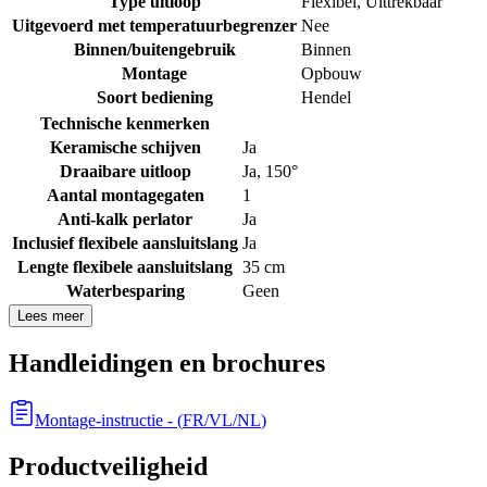
Type uitloop
Flexibel
,
Uittrekbaar
Uitgevoerd met temperatuurbegrenzer
Nee
Binnen/buitengebruik
Binnen
Montage
Opbouw
Soort bediening
Hendel
Technische kenmerken
Keramische schijven
Ja
Draaibare uitloop
Ja, 150°
Aantal montagegaten
1
Anti-kalk perlator
Ja
Inclusief flexibele aansluitslang
Ja
Lengte flexibele aansluitslang
35 cm
Waterbesparing
Geen
Lees meer
Handleidingen en brochures
Montage-instructie
- (
FR/VL/NL
)
Productveiligheid