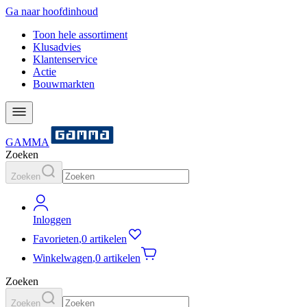
Ga naar hoofdinhoud
Toon hele assortiment
Klusadvies
Klantenservice
Actie
Bouwmarkten
GAMMA
Zoeken
Zoeken
Inloggen
Favorieten
,
0 artikelen
Winkelwagen
,
0 artikelen
Zoeken
Zoeken