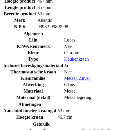
Hoogte product
467 mm
Lengte product
357 mm
Breedte product
53 mm
Merk
Atlantic
N P K
9998-9998-9998
Algemeen
Lijn
Lucas
KIWA keurmerk
Nee
Kleur
Chroom
Type
Keukenkraan
Inclusief bevestigingsmateriaal
Ja
Thermostatische kraan
Nee
Kleurfamilie
Metaal
,
Zilver
Afwerking
Glans
Materiaal
Metaal
Materiaal (detail)
Metaallegering
Afmetingen
Aansluitdiameter kraangat
53 mm
Hoogte kraan
46.7 cm
Gebruik