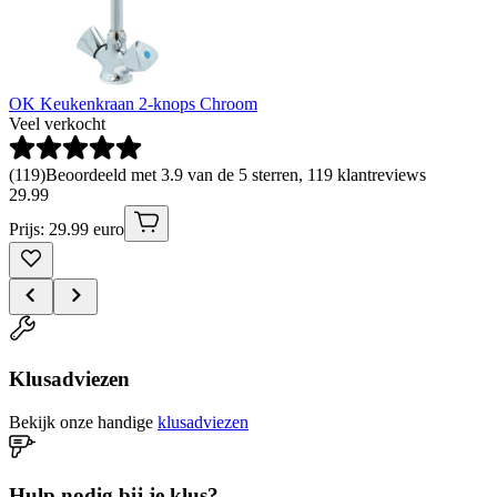
OK Keukenkraan 2-knops Chroom
Veel verkocht
(
119
)
Beoordeeld met 3.9 van de 5 sterren, 119 klantreviews
29
.
99
Prijs: 29.99 euro
Klusadviezen
Bekijk onze handige
klusadviezen
Hulp nodig bij je klus?