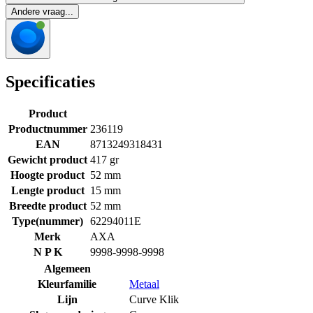
Andere vraag...
Specificaties
Product
Productnummer
236119
EAN
8713249318431
Gewicht product
417 gr
Hoogte product
52 mm
Lengte product
15 mm
Breedte product
52 mm
Type(nummer)
62294011E
Merk
AXA
N P K
9998-9998-9998
Algemeen
Kleurfamilie
Metaal
Lijn
Curve Klik