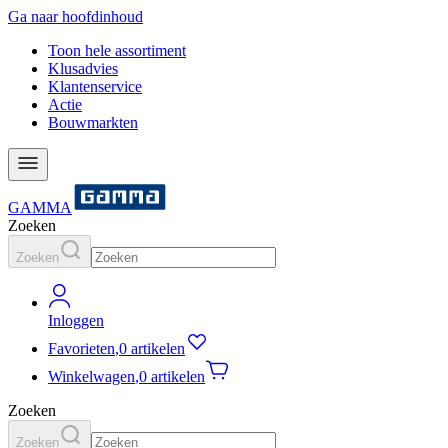
Ga naar hoofdinhoud
Toon hele assortiment
Klusadvies
Klantenservice
Actie
Bouwmarkten
GAMMA
Zoeken
Zoeken
Inloggen
Favorieten
,
0 artikelen
Winkelwagen
,
0 artikelen
Zoeken
Zoeken