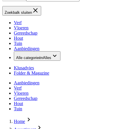
Zoekbalk sluiten
Verf
Vloeren
Gereedschap
Hout
Tuin
Aanbiedingen
Alle categorieën
Alles
Klusadvies
Folder & Magazine
Aanbiedingen
Verf
Vloeren
Gereedschap
Hout
Tuin
Home