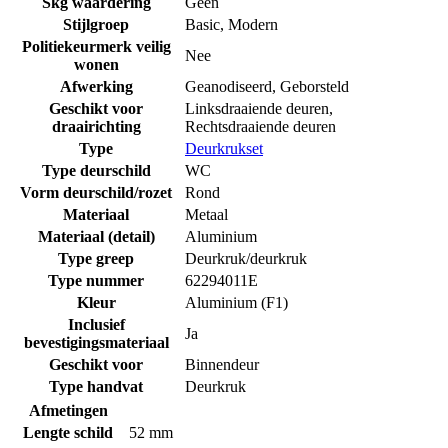
Skg waardering
Geen
Stijlgroep
Basic
,
Modern
Politiekeurmerk veilig
Nee
wonen
Afwerking
Geanodiseerd
,
Geborsteld
Geschikt voor
Linksdraaiende deuren
,
draairichting
Rechtsdraaiende deuren
Type
Deurkrukset
Type deurschild
WC
Vorm deurschild/rozet
Rond
Materiaal
Metaal
Materiaal (detail)
Aluminium
Type greep
Deurkruk/deurkruk
Type nummer
62294011E
Kleur
Aluminium (F1)
Inclusief
Ja
bevestigingsmateriaal
Geschikt voor
Binnendeur
Type handvat
Deurkruk
Afmetingen
Lengte schild
52 mm