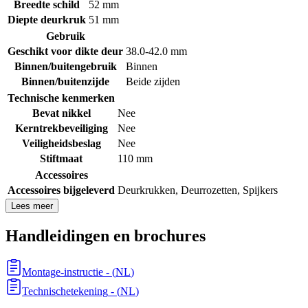
Breedte schild
52 mm
Diepte deurkruk
51 mm
Gebruik
Geschikt voor dikte deur
38.0-42.0 mm
Binnen/buitengebruik
Binnen
Binnen/buitenzijde
Beide zijden
Technische kenmerken
Bevat nikkel
Nee
Kerntrekbeveiliging
Nee
Veiligheidsbeslag
Nee
Stiftmaat
110 mm
Accessoires
Accessoires bijgeleverd
Deurkrukken
,
Deurrozetten
,
Spijkers
Lees meer
Handleidingen en brochures
Montage-instructie
- (
NL
)
Technischetekening
- (
NL
)