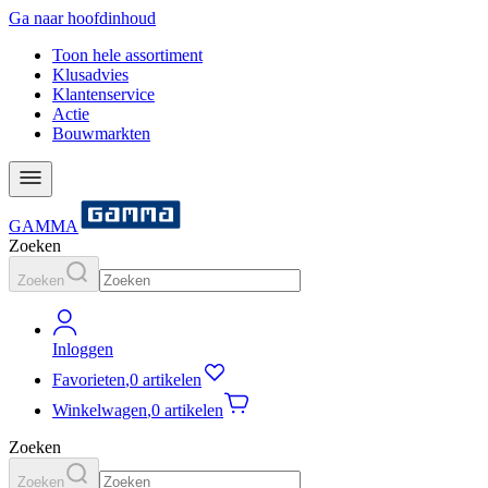
Ga naar hoofdinhoud
Toon hele assortiment
Klusadvies
Klantenservice
Actie
Bouwmarkten
GAMMA
Zoeken
Zoeken
Inloggen
Favorieten
,
0 artikelen
Winkelwagen
,
0 artikelen
Zoeken
Zoeken