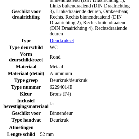
binnendraaiend (DIN Draairichting 1)
,
Links buitendraaiend (DIN Draairichting
Geschikt voor
3)
,
Linksdraaiende deuren
,
Omkeerbaar
,
draairichting
Rechts
,
Rechts binnendraaiend (DIN
Draairichting 2)
,
Rechts buitendraaiend
(DIN Draairichting 4)
,
Rechtsdraaiende
deuren
Type
Deurkrukset
Type deurschild
WC
Vorm
Rond
deurschild/rozet
Materiaal
Metaal
Materiaal (detail)
Aluminium
Type greep
Deurkruk/deurkruk
Type nummer
62294014E
Kleur
Brons (F4)
Inclusief
Ja
bevestigingsmateriaal
Geschikt voor
Binnendeur
Type handvat
Deurkruk
Afmetingen
Lengte schild
52 mm