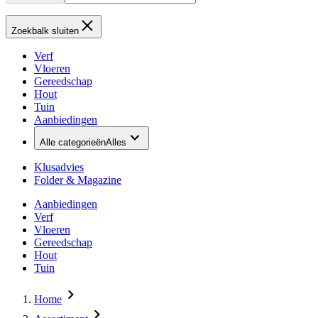
Zoekbalk sluiten
Verf
Vloeren
Gereedschap
Hout
Tuin
Aanbiedingen
Alle categorieën
Alles
Klusadvies
Folder & Magazine
Aanbiedingen
Verf
Vloeren
Gereedschap
Hout
Tuin
Home