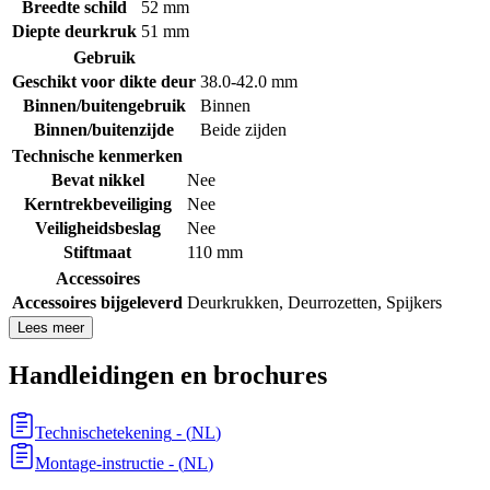
Breedte schild
52 mm
Diepte deurkruk
51 mm
Gebruik
Geschikt voor dikte deur
38.0-42.0 mm
Binnen/buitengebruik
Binnen
Binnen/buitenzijde
Beide zijden
Technische kenmerken
Bevat nikkel
Nee
Kerntrekbeveiliging
Nee
Veiligheidsbeslag
Nee
Stiftmaat
110 mm
Accessoires
Accessoires bijgeleverd
Deurkrukken
,
Deurrozetten
,
Spijkers
Lees meer
Handleidingen en brochures
Technischetekening
- (
NL
)
Montage-instructie
- (
NL
)