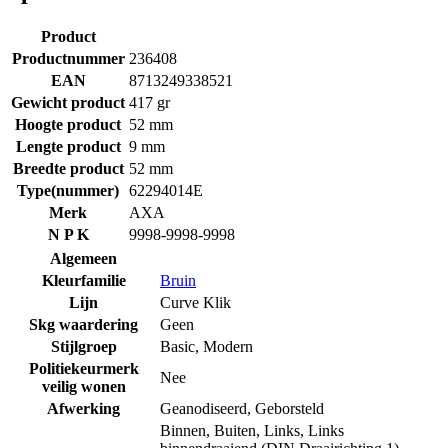
Product
Productnummer
236408
EAN
8713249338521
Gewicht product
417 gr
Hoogte product
52 mm
Lengte product
9 mm
Breedte product
52 mm
Type(nummer)
62294014E
Merk
AXA
N P K
9998-9998-9998
Algemeen
Kleurfamilie
Bruin
Lijn
Curve Klik
Skg waardering
Geen
Stijlgroep
Basic
,
Modern
Politiekeurmerk
Nee
veilig wonen
Afwerking
Geanodiseerd
,
Geborsteld
Binnen
,
Buiten
,
Links
,
Links