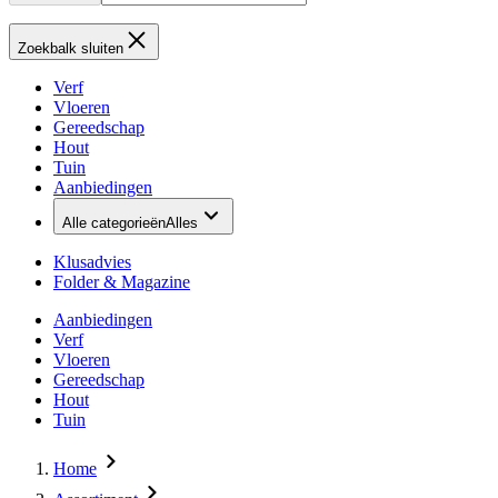
Zoekbalk sluiten
Verf
Vloeren
Gereedschap
Hout
Tuin
Aanbiedingen
Alle categorieën
Alles
Klusadvies
Folder & Magazine
Aanbiedingen
Verf
Vloeren
Gereedschap
Hout
Tuin
Home