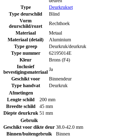
deuren
Type
Deurkrukset
Type deurschild
Blind
Vorm
Rechthoek
deurschild/rozet
Materiaal
Metaal
Materiaal (detail)
Aluminium
Type greep
Deurkruk/deurkruk
Type nummer
62195014E
Kleur
Brons (F4)
Inclusief
Ja
bevestigingsmateriaal
Geschikt voor
Binnendeur
Type handvat
Deurkruk
Afmetingen
Lengte schild
200 mm
Breedte schild
45 mm
Diepte deurkruk
51 mm
Gebruik
Geschikt voor dikte deur
38.0-42.0 mm
Binnen/buitengebruik
Binnen