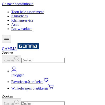
Ga naar hoofdinhoud
Toon hele assortiment
Klusadvies
Klantenservice
Actie
Bouwmarkten
GAMMA
Zoeken
Zoeken
Inloggen
Favorieten
,
0 artikelen
Winkelwagen
,
0 artikelen
Zoeken
Zoeken