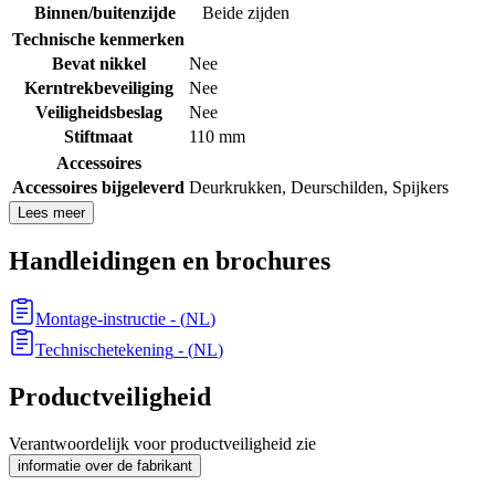
Binnen/buitenzijde
Beide zijden
Technische kenmerken
Bevat nikkel
Nee
Kerntrekbeveiliging
Nee
Veiligheidsbeslag
Nee
Stiftmaat
110 mm
Accessoires
Accessoires bijgeleverd
Deurkrukken
,
Deurschilden
,
Spijkers
Lees meer
Handleidingen en brochures
Montage-instructie
- (
NL
)
Technischetekening
- (
NL
)
Productveiligheid
Verantwoordelijk voor productveiligheid zie
informatie over de fabrikant