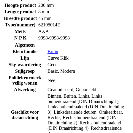
Hoogte product
200 mm
Lengte product
8 mm
Breedte product
45 mm
Type(nummer)
62195014E
Merk
AXA
N P K
9998-9998-9998
Algemeen
Kleurfamilie
Bruin
Lijn
Curve Klik
Skg waardering
Geen
Stijlgroep
Basic
,
Modern
Politiekeurmerk
Nee
veilig wonen
Afwerking
Geanodiseerd
,
Geborsteld
Binnen
,
Buiten
,
Links
,
Links
binnendraaiend (DIN Draairichting 1)
,
Links buitendraaiend (DIN Draairichting
Geschikt voor
3)
,
Linksdraaiende deuren
,
Omkeerbaar
,
draairichting
Rechts
,
Rechts binnendraaiend (DIN
Draairichting 2)
,
Rechts buitendraaiend
(DIN Draairichting 4)
,
Rechtsdraaiende