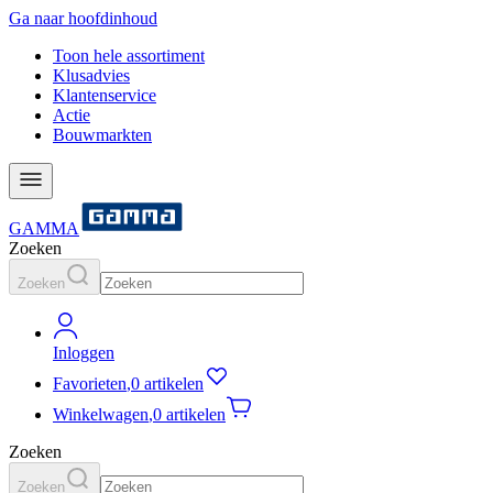
Ga naar hoofdinhoud
Toon hele assortiment
Klusadvies
Klantenservice
Actie
Bouwmarkten
GAMMA
Zoeken
Zoeken
Inloggen
Favorieten
,
0 artikelen
Winkelwagen
,
0 artikelen
Zoeken
Zoeken