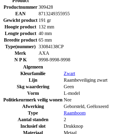
Product
Productnummer
309428
EAN
8713249355955
Gewicht product
191 gr
Hoogte product
132 mm
Lengte product
40 mm
Breedte product
65 mm
Type(nummer)
33084138CP
Merk
AXA
N P K
9998-9998-9998
Algemeen
Kleurfamilie
Zwart
Lijn
Raambeveiliging zwart
Skg waardering
Geen
Vorm
L-model
Politiekeurmerk veilig wonen
Nee
Afwerking
Geborsteld
,
Geëloxeerd
Type
Raamboom
Aantal standen
2
Inclusief slot
Drukknop
Materiaal
Metaal