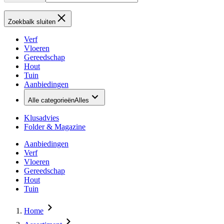
Zoekbalk sluiten
Verf
Vloeren
Gereedschap
Hout
Tuin
Aanbiedingen
Alle categorieën
Alles
Klusadvies
Folder & Magazine
Aanbiedingen
Verf
Vloeren
Gereedschap
Hout
Tuin
Home