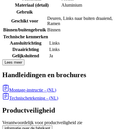
Materiaal (detail)
Aluminium
Gebruik
Deuren
,
Links naar buiten draaiend
,
Geschikt voor
Ramen
Binnen/buitengebruik
Binnen
Technische kenmerken
Aansluitrichting
Links
Draairichting
Links
Gelijksluitend
Ja
Lees meer
Handleidingen en brochures
Montage-instructie
- (
NL
)
Technischetekening
- (
NL
)
Productveiligheid
Verantwoordelijk voor productveiligheid zie
informatie over de fabrikant