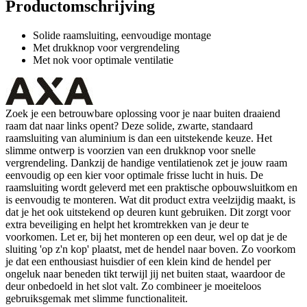
Productomschrijving
Solide raamsluiting, eenvoudige montage
Met drukknop voor vergrendeling
Met nok voor optimale ventilatie
Zoek je een betrouwbare oplossing voor je naar buiten draaiend
raam dat naar links opent? Deze solide, zwarte, standaard
raamsluiting van aluminium is dan een uitstekende keuze. Het
slimme ontwerp is voorzien van een drukknop voor snelle
vergrendeling. Dankzij de handige ventilatienok zet je jouw raam
eenvoudig op een kier voor optimale frisse lucht in huis. De
raamsluiting wordt geleverd met een praktische opbouwsluitkom en
is eenvoudig te monteren. Wat dit product extra veelzijdig maakt, is
dat je het ook uitstekend op deuren kunt gebruiken. Dit zorgt voor
extra beveiliging en helpt het kromtrekken van je deur te
voorkomen. Let er, bij het monteren op een deur, wel op dat je de
sluiting 'op z'n kop' plaatst, met de hendel naar boven. Zo voorkom
je dat een enthousiast huisdier of een klein kind de hendel per
ongeluk naar beneden tikt terwijl jij net buiten staat, waardoor de
deur onbedoeld in het slot valt. Zo combineer je moeiteloos
gebruiksgemak met slimme functionaliteit.