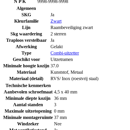
N P K
9998-9998-9998
Algemeen
SKG
Ja
Kleurfamilie
Zwart
Lijn
Raambeveiliging zwart
Skg waardering
2 sterren
Traploos verstelbaar
Ja
Afwerking
Gelakt
Type
Combi-uitzetter
Geschikt voor
Uitzetramen
Minimale hoogte kozijn
37.0
Materiaal
Kunststof
,
Metaal
Materiaal (detail)
RVS/ Inox (roestvrij staal)
Technische kenmerken
Aanbevolen schroefmaat
4,5 x 40 mm
Minimale diepte kozijn
36 mm
Aantal standen
3
Maximale uitzetopening
0 mm
Minimale montageruimte
37 mm
Windzeker
Nee