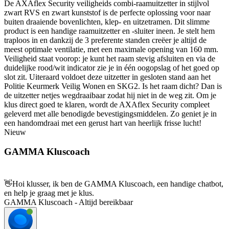
De AXAflex Security veiligheids combi-raamuitzetter in stijlvol
zwart RVS en zwart kunststof is de perfecte oplossing voor naar
buiten draaiende bovenlichten, klep- en uitzetramen. Dit slimme
product is een handige raamuitzetter en -sluiter ineen. Je stelt hem
traploos in en dankzij de 3 preferente standen creëer je altijd de
meest optimale ventilatie, met een maximale opening van 160 mm.
Veiligheid staat voorop: je kunt het raam stevig afsluiten en via de
duidelijke rood/wit indicator zie je in één oogopslag of het goed op
slot zit. Uiteraard voldoet deze uitzetter in gesloten stand aan het
Politie Keurmerk Veilig Wonen en SKG2. Is het raam dicht? Dan is
de uitzetter netjes wegdraaibaar zodat hij niet in de weg zit. Om je
klus direct goed te klaren, wordt de AXAflex Security compleet
geleverd met alle benodigde bevestigingsmiddelen. Zo geniet je in
een handomdraai met een gerust hart van heerlijk frisse lucht!
Nieuw
GAMMA Kluscoach
👋
Hoi klusser, ik ben de GAMMA Kluscoach, een handige chatbot,
en help je graag met je klus.
GAMMA Kluscoach - Altijd bereikbaar