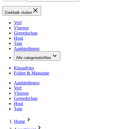
Zoekbalk sluiten
Verf
Vloeren
Gereedschap
Hout
Tuin
Aanbiedingen
Alle categorieën
Alles
Klusadvies
Folder & Magazine
Aanbiedingen
Verf
Vloeren
Gereedschap
Hout
Tuin
Home