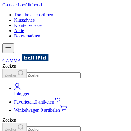
Ga naar hoofdinhoud
Toon hele assortiment
Klusadvies
Klantenservice
Actie
Bouwmarkten
GAMMA
Zoeken
Zoeken
Inloggen
Favorieten
,
0 artikelen
Winkelwagen
,
0 artikelen
Zoeken
Zoeken