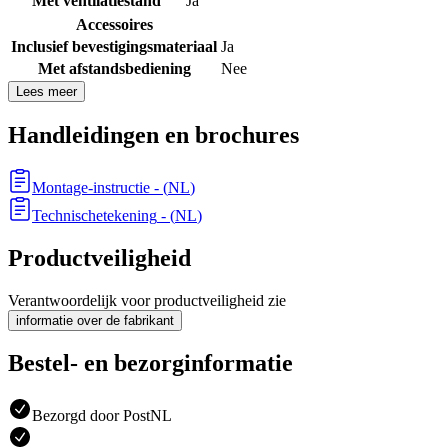
Met ventilatiestand
Ja
Accessoires
Inclusief bevestigingsmateriaal
Ja
Met afstandsbediening
Nee
Lees meer
Handleidingen en brochures
Montage-instructie
- (
NL
)
Technischetekening
- (
NL
)
Productveiligheid
Verantwoordelijk voor productveiligheid zie
informatie over de fabrikant
Bestel- en bezorginformatie
Bezorgd door PostNL