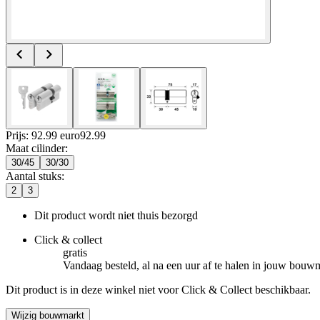
Prijs: 92.99 euro
92
.
99
Maat cilinder
:
30/45
30/30
Aantal stuks
:
2
3
Dit product wordt niet thuis bezorgd
Click & collect
gratis
Vandaag besteld, al na een uur af te halen in jouw bouw
Dit product is in deze winkel niet voor Click & Collect beschikbaar.
Wijzig bouwmarkt