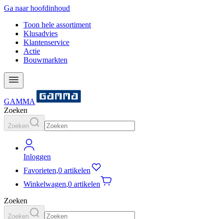
Ga naar hoofdinhoud
Toon hele assortiment
Klusadvies
Klantenservice
Actie
Bouwmarkten
GAMMA
Zoeken
Zoeken
Inloggen
Favorieten
,
0 artikelen
Winkelwagen
,
0 artikelen
Zoeken
Zoeken