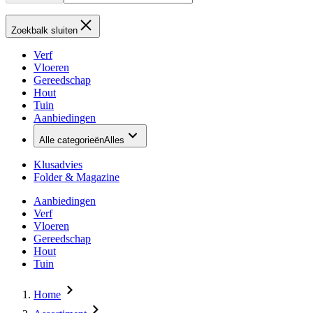
Zoekbalk sluiten
Verf
Vloeren
Gereedschap
Hout
Tuin
Aanbiedingen
Alle categorieën
Alles
Klusadvies
Folder & Magazine
Aanbiedingen
Verf
Vloeren
Gereedschap
Hout
Tuin
Home