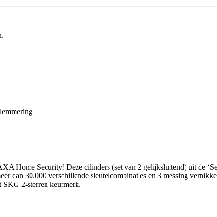
n.
belemmering
A Home Security! Deze cilinders (set van 2 gelijksluitend) uit de ‘Se
er dan 30.000 verschillende sleutelcombinaties en 3 messing vernikkeld
et SKG 2-sterren keurmerk.