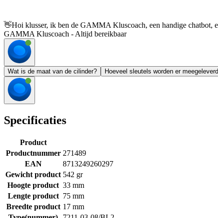
👋
Hoi klusser, ik ben de GAMMA Kluscoach, een handige chatbot, en 
GAMMA Kluscoach - Altijd bereikbaar
Wat is de maat van de cilinder?
Hoeveel sleutels worden er meegelever
Specificaties
Product
Productnummer
271489
EAN
8713249260297
Gewicht product
542 gr
Hoogte product
33 mm
Lengte product
75 mm
Breedte product
17 mm
Type(nummer)
7211-03-08/BL2