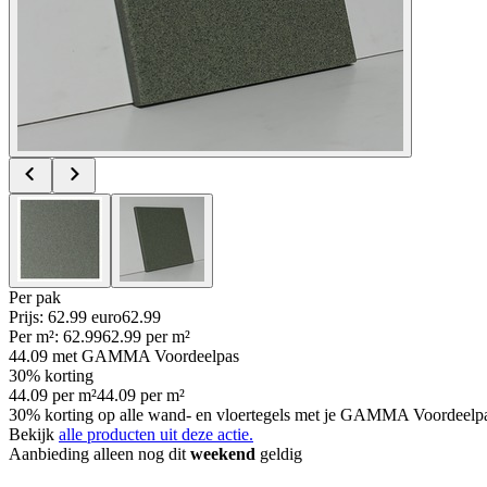
Per
pak
Prijs: 62.99 euro
62
.
99
Per
m²
:
62.99
62.99
per
m²
44.09
met GAMMA Voordeelpas
30% korting
44.09
per
m²
44.09
per
m²
30% korting op alle wand- en vloertegels met je GAMMA Voordeelpas,
Bekijk
alle producten uit deze actie.
Aanbieding alleen nog dit
weekend
geldig