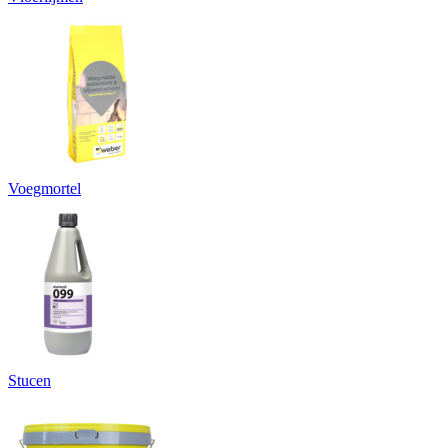
Voegmortel
Stucen