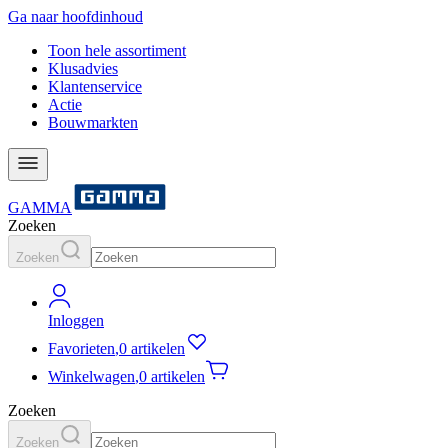
Ga naar hoofdinhoud
Toon hele assortiment
Klusadvies
Klantenservice
Actie
Bouwmarkten
GAMMA
Zoeken
Zoeken
Inloggen
Favorieten
,
0 artikelen
Winkelwagen
,
0 artikelen
Zoeken
Zoeken