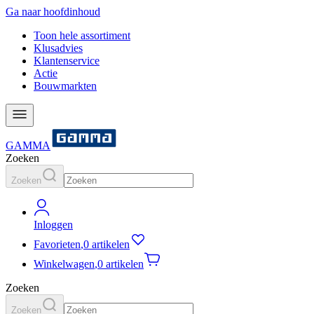
Ga naar hoofdinhoud
Toon hele assortiment
Klusadvies
Klantenservice
Actie
Bouwmarkten
GAMMA
Zoeken
Zoeken
Inloggen
Favorieten
,
0 artikelen
Winkelwagen
,
0 artikelen
Zoeken
Zoeken