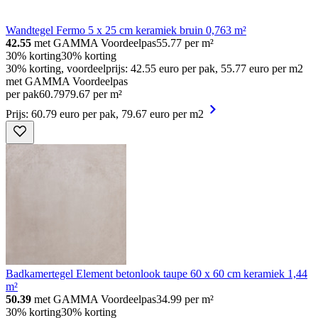
Wandtegel Fermo 5 x 25 cm keramiek bruin 0,763 m²
42.55
met GAMMA Voordeelpas
55.77
per m²
30% korting
30% korting
30% korting, voordeelprijs: 42.55 euro per pak, 55.77 euro per m2
met GAMMA Voordeelpas
per pak
60
.
79
79.67 per m²
Prijs: 60.79 euro per pak, 79.67 euro per m2
Badkamertegel Element betonlook taupe 60 x 60 cm keramiek 1,44
m²
50.39
met GAMMA Voordeelpas
34.99
per m²
30% korting
30% korting