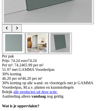
Per
pak
Prijs: 74.24 euro
74
.
24
Per
m²
:
74.24
65.99
per
m²
51.97
met GAMMA Voordeelpas
30% korting
46.20
per
m²
46.20
per
m²
30% korting op alle wand- en vloertegels met je GAMMA
Voordeelpas, M.u.v. plinten en kunststoftegels
Bekijk
alle producten uit deze actie.
Aanbieding alleen
vandaag
nog geldig
Wat is je oppervlakte?