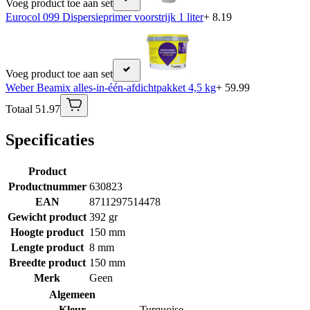
Voeg product toe aan set
Eurocol 099 Dispersieprimer voorstrijk 1 liter
+ 8.19
Voeg product toe aan set
Weber Beamix alles-in-één-afdichtpakket 4,5 kg
+ 59.99
Totaal 51.97
Specificaties
Product
Productnummer
630823
EAN
8711297514478
Gewicht product
392 gr
Hoogte product
150 mm
Lengte product
8 mm
Breedte product
150 mm
Merk
Geen
Algemeen
Kleur
Turquoise