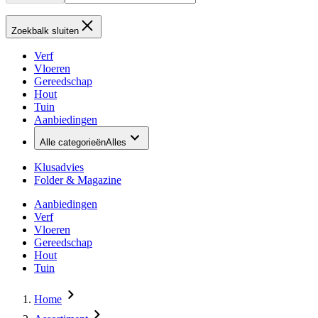
Zoekbalk sluiten
Verf
Vloeren
Gereedschap
Hout
Tuin
Aanbiedingen
Alle categorieën
Alles
Klusadvies
Folder & Magazine
Aanbiedingen
Verf
Vloeren
Gereedschap
Hout
Tuin
Home