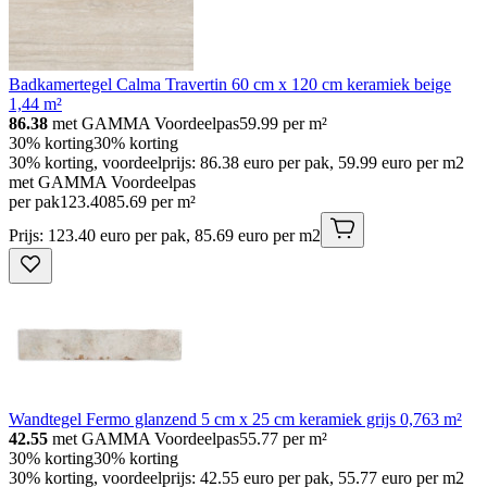
Badkamertegel Calma Travertin 60 cm x 120 cm keramiek beige
1,44 m²
86.38
met GAMMA Voordeelpas
59.99
per m²
30% korting
30% korting
30% korting, voordeelprijs: 86.38 euro per pak, 59.99 euro per m2
met GAMMA Voordeelpas
per pak
123
.
40
85.69 per m²
Prijs: 123.40 euro per pak, 85.69 euro per m2
Wandtegel Fermo glanzend 5 cm x 25 cm keramiek grijs 0,763 m²
42.55
met GAMMA Voordeelpas
55.77
per m²
30% korting
30% korting
30% korting, voordeelprijs: 42.55 euro per pak, 55.77 euro per m2