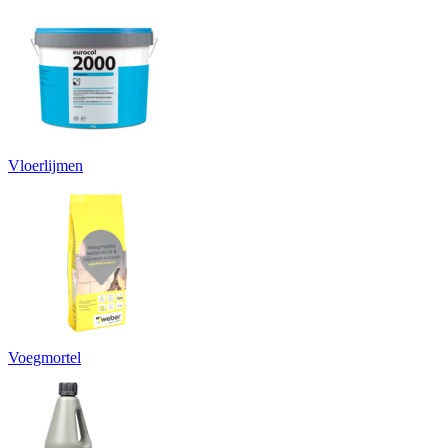
Vloerlijmen
Voegmortel