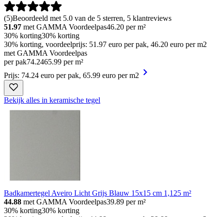
(
5
)
Beoordeeld met 5.0 van de 5 sterren, 5 klantreviews
51.97
met GAMMA Voordeelpas
46.20
per m²
30% korting
30% korting
30% korting, voordeelprijs: 51.97 euro per pak, 46.20 euro per m2
met GAMMA Voordeelpas
per pak
74
.
24
65.99 per m²
Prijs: 74.24 euro per pak, 65.99 euro per m2
Bekijk alles in keramische tegel
Badkamertegel Aveiro Licht Grijs Blauw 15x15 cm 1,125 m²
44.88
met GAMMA Voordeelpas
39.89
per m²
30% korting
30% korting