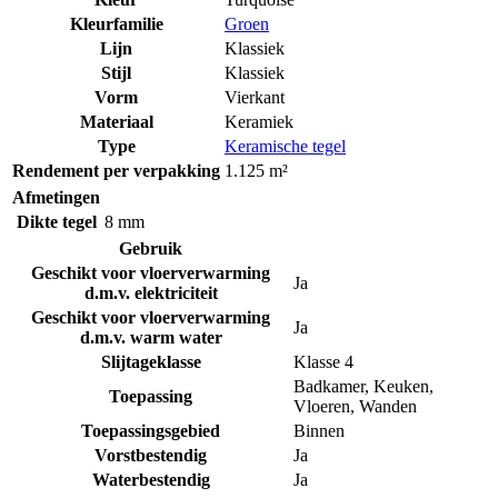
Kleurfamilie
Groen
Lijn
Klassiek
Stijl
Klassiek
Vorm
Vierkant
Materiaal
Keramiek
Type
Keramische tegel
Rendement per verpakking
1.125 m²
Afmetingen
Dikte tegel
8 mm
Gebruik
Geschikt voor vloerverwarming
Ja
d.m.v. elektriciteit
Geschikt voor vloerverwarming
Ja
d.m.v. warm water
Slijtageklasse
Klasse 4
Badkamer
,
Keuken
,
Toepassing
Vloeren
,
Wanden
Toepassingsgebied
Binnen
Vorstbestendig
Ja
Waterbestendig
Ja