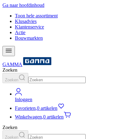
Ga naar hoofdinhoud
Toon hele assortiment
Klusadvies
Klantenservice
Actie
Bouwmarkten
GAMMA
Zoeken
Zoeken
Inloggen
Favorieten
,
0 artikelen
Winkelwagen
,
0 artikelen
Zoeken
Zoeken