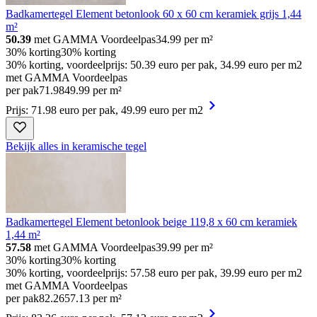
Badkamertegel Element betonlook 60 x 60 cm keramiek grijs 1,44
m²
50.39
met GAMMA Voordeelpas
34.99
per m²
30% korting
30% korting
30% korting, voordeelprijs: 50.39 euro per pak, 34.99 euro per m2
met GAMMA Voordeelpas
per pak
71
.
98
49.99 per m²
Prijs: 71.98 euro per pak, 49.99 euro per m2
Bekijk alles in keramische tegel
Badkamertegel Element betonlook beige 119,8 x 60 cm keramiek
1,44 m²
57.58
met GAMMA Voordeelpas
39.99
per m²
30% korting
30% korting
30% korting, voordeelprijs: 57.58 euro per pak, 39.99 euro per m2
met GAMMA Voordeelpas
per pak
82
.
26
57.13 per m²