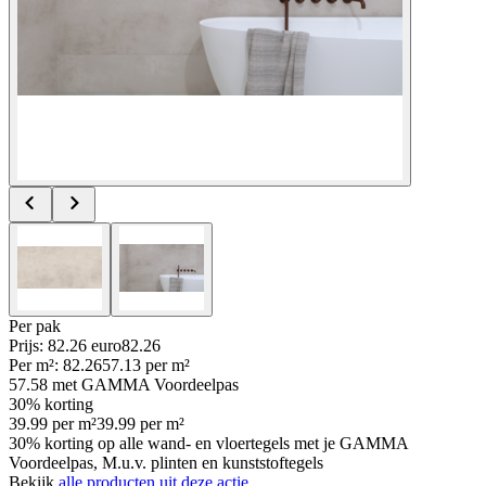
Per
pak
Prijs: 82.26 euro
82
.
26
Per
m²
:
82.26
57.13
per
m²
57.58
met GAMMA Voordeelpas
30% korting
39.99
per
m²
39.99
per
m²
30% korting op alle wand- en vloertegels met je GAMMA
Voordeelpas, M.u.v. plinten en kunststoftegels
Bekijk
alle producten uit deze actie.