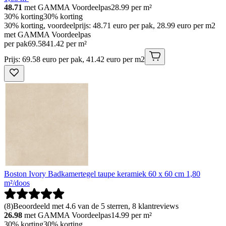
48.71
met GAMMA Voordeelpas
28.99
per m²
30% korting
30% korting
30% korting, voordeelprijs: 48.71 euro per pak, 28.99 euro per m2
met GAMMA Voordeelpas
per pak
69
.
58
41.42 per m²
Prijs: 69.58 euro per pak, 41.42 euro per m2
Boston Ivory Badkamertegel taupe keramiek 60 x 60 cm 1,80
m²/doos
(
8
)
Beoordeeld met 4.6 van de 5 sterren, 8 klantreviews
26.98
met GAMMA Voordeelpas
14.99
per m²
30% korting
30% korting