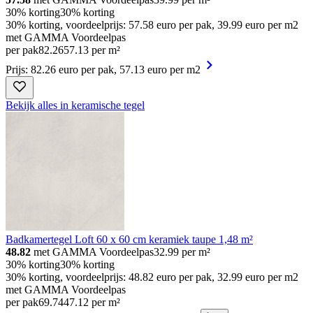
30% korting
30% korting
30% korting, voordeelprijs: 57.58 euro per pak, 39.99 euro per m2
met GAMMA Voordeelpas
per pak
82
.
26
57.13 per m²
Prijs: 82.26 euro per pak, 57.13 euro per m2
Bekijk alles in keramische tegel
Badkamertegel Loft 60 x 60 cm keramiek taupe 1,48 m²
48.82
met GAMMA Voordeelpas
32.99
per m²
30% korting
30% korting
30% korting, voordeelprijs: 48.82 euro per pak, 32.99 euro per m2
met GAMMA Voordeelpas
per pak
69
.
74
47.12 per m²