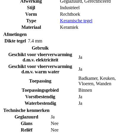
Afwerking
Geglazuurd
,
Gerectificeerd
Stijl
Industrieel
Vorm
Rechthoek
Type
Keramische tegel
Materiaal
Keramiek
Afmetingen
Dikte tegel
7.4 mm
Gebruik
Geschikt voor vloerverwarming
Ja
d.m.v. elektriciteit
Geschikt voor vloerverwarming
Ja
d.m.v. warm water
Badkamer
,
Keuken
,
Toepassing
Vloeren
,
Wanden
Toepassingsgebied
Binnen
Vorstbestendig
Ja
Waterbestendig
Ja
Technische kenmerken
Geglazuurd
Ja
Glans
Nee
Reliëf
Nee