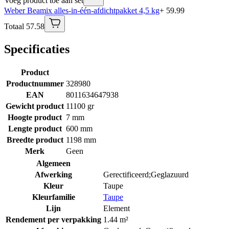
Voeg product toe aan set
Weber Beamix alles-in-één-afdichtpakket 4,5 kg
+ 59.99
Totaal 57.58
Specificaties
Product
Productnummer
328980
EAN
8011634647938
Gewicht product
11100 gr
Hoogte product
7 mm
Lengte product
600 mm
Breedte product
1198 mm
Merk
Geen
Algemeen
Afwerking
Gerectificeerd;Geglazuurd
Kleur
Taupe
Kleurfamilie
Taupe
Lijn
Element
Rendement per verpakking
1.44 m²