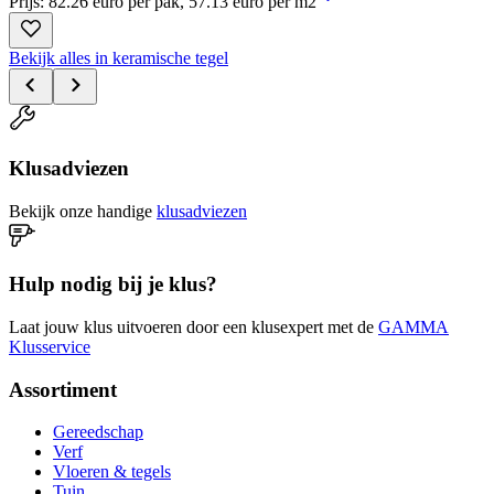
Prijs: 82.26 euro per pak, 57.13 euro per m2
Bekijk alles in keramische tegel
Klusadviezen
Bekijk onze handige
klusadviezen
Hulp nodig bij je klus?
Laat jouw klus uitvoeren door een klusexpert met de
GAMMA
Klusservice
Assortiment
Gereedschap
Verf
Vloeren & tegels
Tuin