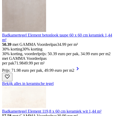
Badkamertegel Element betonlook taupe 60 x 60 cm keramiek 1,44
m²
50.39
met GAMMA Voordeelpas
34.99
per m²
30% korting
30% korting
30% korting, voordeelprijs: 50.39 euro per pak, 34.99 euro per m2
met GAMMA Voordeelpas
per pak
71
.
98
49.99 per m²
Prijs: 71.98 euro per pak, 49.99 euro per m2
Bekijk alles in keramische tegel
Badkamertegel Element 119,8 x 60 cm keramiek wit 1,44 m²
57.58
met GAMMA Voordeelpas
39.99
per m²