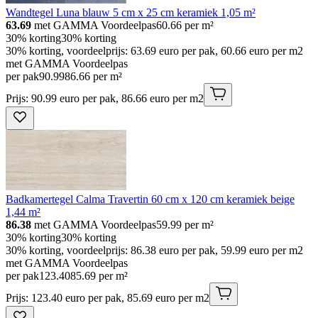
Wandtegel Luna blauw 5 cm x 25 cm keramiek 1,05 m²
63.69
met GAMMA Voordeelpas
60.66
per m²
30% korting
30% korting
30% korting, voordeelprijs: 63.69 euro per pak, 60.66 euro per m2
met GAMMA Voordeelpas
per pak
90
.
99
86.66 per m²
Prijs: 90.99 euro per pak, 86.66 euro per m2
Badkamertegel Calma Travertin 60 cm x 120 cm keramiek beige
1,44 m²
86.38
met GAMMA Voordeelpas
59.99
per m²
30% korting
30% korting
30% korting, voordeelprijs: 86.38 euro per pak, 59.99 euro per m2
met GAMMA Voordeelpas
per pak
123
.
40
85.69 per m²
Prijs: 123.40 euro per pak, 85.69 euro per m2