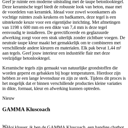
Geef je ruimte een moderne uitstraling met de taupe betonlooktegel.
Deze keramische tegel biedt de robuuste look van beton, maar met
de voordelen van keramiek. Ideaal voor zowel woonkamers als
vochtige ruimtes zoals keukens en badkamers, deze tegel is een
uitstekende keuze voor een eigentijdse inrichting. Met afmetingen
van 1198 x 600 mm en een dikte van 7,4 mm is deze tegel
eenvoudig te installeren. De gerectificeerde en geglazuurde
afwerking zorgt voor een strak uiterlijk zonder zichtbare voegen. De
neutrale taupe kleur maakt het gemakkelijk om te combineren met
verschillende andere kleuren en materialen. Elk pak bevat 1,44 m²
aan tegels. Geef jouw interieur een industriële flair met deze
veelzijdige betonlooktegel.
Keramische tegels zijn gemaakt van natuurlijke grondstoffen die
worden geperst en gebakken bij hoge temperaturen. Hierdoor zijn
hebben ze een lange levensduur en zijn ze sterk. Tijdens dit proces is
het mogelijk dat er binnen verschillende producties kleine variaties
in dikte, formaat, kleur en afwerking kunnen optreden.
Nieuw
GAMMA Kluscoach
👋
Hoi klusser, ik ben de GAMMA Kluscoach, een handige chatbot,