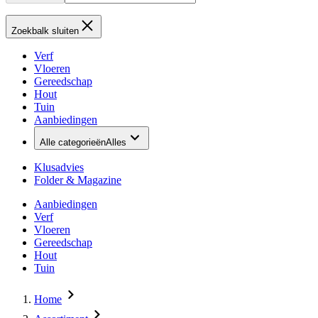
Zoekbalk sluiten
Verf
Vloeren
Gereedschap
Hout
Tuin
Aanbiedingen
Alle categorieën
Alles
Klusadvies
Folder & Magazine
Aanbiedingen
Verf
Vloeren
Gereedschap
Hout
Tuin
Home