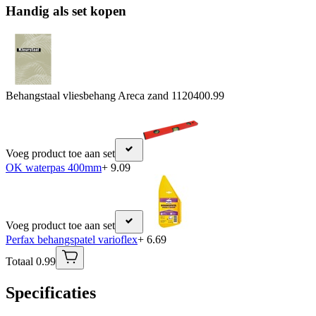
Handig als set kopen
Behangstaal vliesbehang Areca zand 112040
0.99
Voeg product toe aan set
OK waterpas 400mm
+ 9.09
Voeg product toe aan set
Perfax behangspatel varioflex
+ 6.69
Totaal 0.99
Specificaties