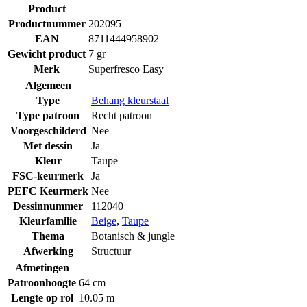
Product
Productnummer
202095
EAN
8711444958902
Gewicht product
7 gr
Merk
Superfresco Easy
Algemeen
Type
Behang kleurstaal
Type patroon
Recht patroon
Voorgeschilderd
Nee
Met dessin
Ja
Kleur
Taupe
FSC-keurmerk
Ja
PEFC Keurmerk
Nee
Dessinnummer
112040
Kleurfamilie
Beige
,
Taupe
Thema
Botanisch & jungle
Afwerking
Structuur
Afmetingen
Patroonhoogte
64 cm
Lengte op rol
10.05 m