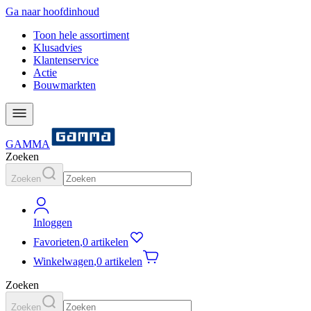
Ga naar hoofdinhoud
Toon hele assortiment
Klusadvies
Klantenservice
Actie
Bouwmarkten
GAMMA
Zoeken
Zoeken
Inloggen
Favorieten
,
0 artikelen
Winkelwagen
,
0 artikelen
Zoeken
Zoeken