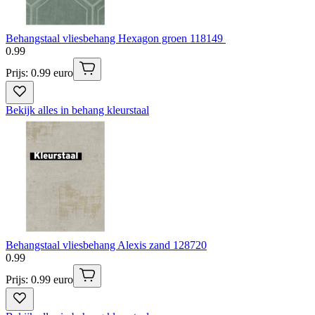
Behangstaal vliesbehang Hexagon groen 118149
0
.
99
Prijs: 0.99 euro
Bekijk alles in behang kleurstaal
Behangstaal vliesbehang Alexis zand 128720
0
.
99
Prijs: 0.99 euro