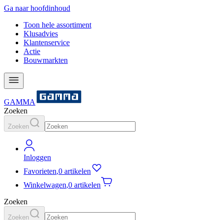
Ga naar hoofdinhoud
Toon hele assortiment
Klusadvies
Klantenservice
Actie
Bouwmarkten
GAMMA
Zoeken
Zoeken
Inloggen
Favorieten
,
0 artikelen
Winkelwagen
,
0 artikelen
Zoeken
Zoeken