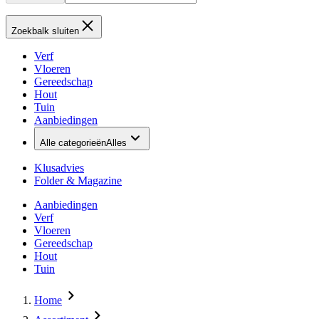
Zoekbalk sluiten
Verf
Vloeren
Gereedschap
Hout
Tuin
Aanbiedingen
Alle categorieën
Alles
Klusadvies
Folder & Magazine
Aanbiedingen
Verf
Vloeren
Gereedschap
Hout
Tuin
Home