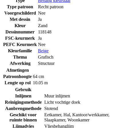
Type
Behang kleurstaal
Type patroon
Recht patroon
Voorgeschilderd
Nee
Met dessin
Ja
Kleur
Zand
Dessinnummer
118148
FSC-keurmerk
Ja
PEFC Keurmerk
Nee
Kleurfamilie
Beige
Thema
Grafisch
Afwerking
Structuur
Afmetingen
Patroonhoogte
64 cm
Lengte op rol
10.05 m
Gebruik
Inlijmen
Muur inlijmen
Reinigingsmethode
Licht vochtige doek
Aanbrengmethode
Stotend
Geschikt voor
Eetkamer
,
Hal
,
Kantoor/werkkamer
,
ruimte binnen
Slaapkamer
,
Woonkamer
Lijmadvies
Vliesbehanglijm