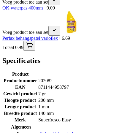
Voeg product toe aan set
OK waterpas 400mm
+ 9.09
Voeg product toe aan set
Perfax behangspatel varioflex
+ 6.69
Totaal 0.99
Specificaties
Product
Productnummer
202082
EAN
8711444958797
Gewicht product
7 gr
Hoogte product
200 mm
Lengte product
1 mm
Breedte product
140 mm
Merk
Superfresco Easy
Algemeen