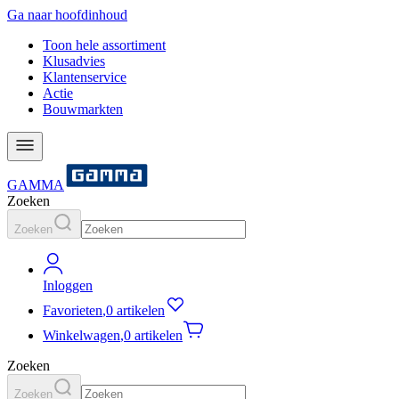
Ga naar hoofdinhoud
Toon hele assortiment
Klusadvies
Klantenservice
Actie
Bouwmarkten
GAMMA
Zoeken
Zoeken
Inloggen
Favorieten
,
0 artikelen
Winkelwagen
,
0 artikelen
Zoeken
Zoeken