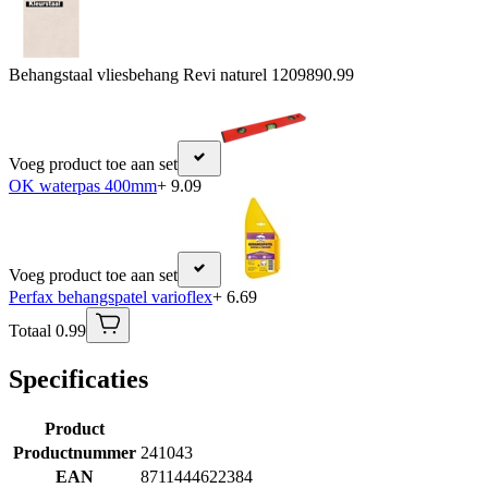
Behangstaal vliesbehang Revi naturel 120989
0.99
Voeg product toe aan set
OK waterpas 400mm
+ 9.09
Voeg product toe aan set
Perfax behangspatel varioflex
+ 6.69
Totaal 0.99
Specificaties
Product
Productnummer
241043
EAN
8711444622384