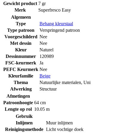
Gewicht product
7 gr
Merk
Superfresco Easy
Algemeen
Type
Behang kleurstaal
Type patroon
Verspringend patroon
Voorgeschilderd
Nee
Met dessin
Nee
Kleur
Naturel
Dessinnummer
120989
FSC-keurmerk
Ja
PEFC Keurmerk
Nee
Kleurfamilie
Beige
Thema
Natuurlijke materialen
,
Uni
Afwerking
Structuur
Afmetingen
Patroonhoogte
64 cm
Lengte op rol
10.05 m
Gebruik
Inlijmen
Muur inlijmen
Reinigingsmethode
Licht vochtige doek