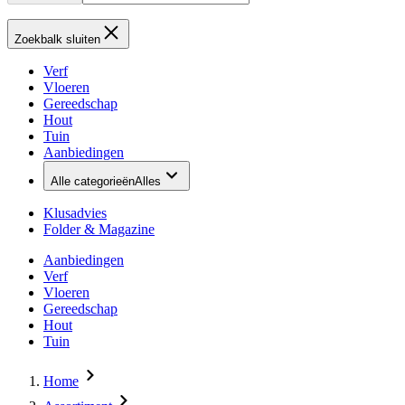
Zoekbalk sluiten
Verf
Vloeren
Gereedschap
Hout
Tuin
Aanbiedingen
Alle categorieën
Alles
Klusadvies
Folder & Magazine
Aanbiedingen
Verf
Vloeren
Gereedschap
Hout
Tuin
Home