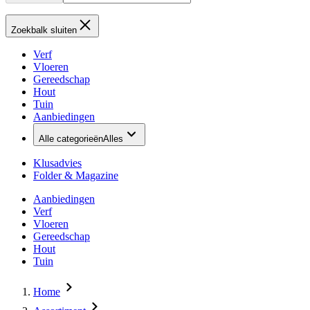
Zoekbalk sluiten
Verf
Vloeren
Gereedschap
Hout
Tuin
Aanbiedingen
Alle categorieën
Alles
Klusadvies
Folder & Magazine
Aanbiedingen
Verf
Vloeren
Gereedschap
Hout
Tuin
Home