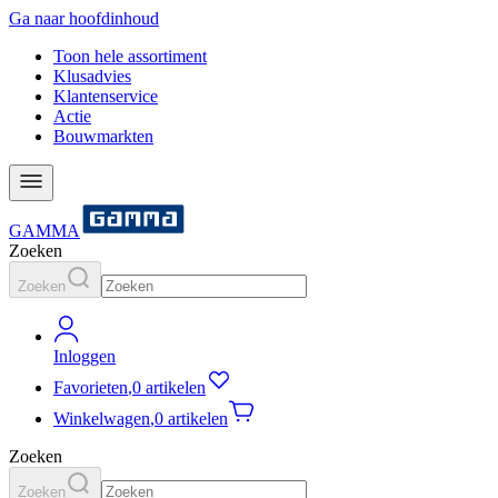
Ga naar hoofdinhoud
Toon hele assortiment
Klusadvies
Klantenservice
Actie
Bouwmarkten
GAMMA
Zoeken
Zoeken
Inloggen
Favorieten
,
0 artikelen
Winkelwagen
,
0 artikelen
Zoeken
Zoeken