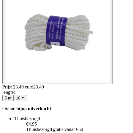
Prijs: 23.49 euro
23
.
49
lengte
:
5 m
10 m
Online
bijna uitverkocht
Thuisbezorgd
€4.95
Thuisbezorgd gratis vanaf €50