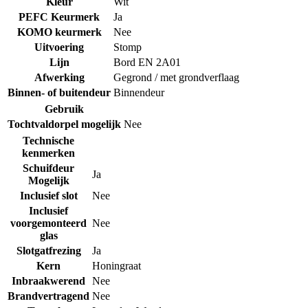
Kleur
Wit
PEFC Keurmerk
Ja
KOMO keurmerk
Nee
Uitvoering
Stomp
Lijn
Bord EN 2A01
Afwerking
Gegrond / met grondverflaag
Binnen- of buitendeur
Binnendeur
Gebruik
Tochtvaldorpel mogelijk
Nee
Technische
kenmerken
Schuifdeur
Ja
Mogelijk
Inclusief slot
Nee
Inclusief
voorgemonteerd
Nee
glas
Slotgatfrezing
Ja
Kern
Honingraat
Inbraakwerend
Nee
Brandvertragend
Nee