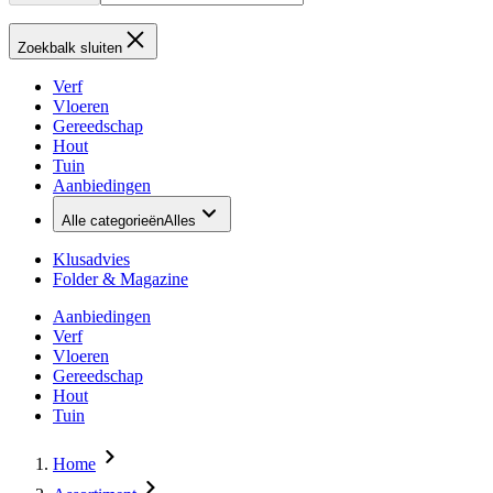
Zoekbalk sluiten
Verf
Vloeren
Gereedschap
Hout
Tuin
Aanbiedingen
Alle categorieën
Alles
Klusadvies
Folder & Magazine
Aanbiedingen
Verf
Vloeren
Gereedschap
Hout
Tuin
Home