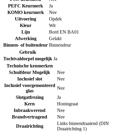
PEFC Keurmerk
Ja
KOMO keurmerk
Nee
Uitvoering
Opdek
Kleur
Wit
Lijn
Bord EN BA01
Afwerking
Gelakt
Binnen- of buitendeur
Binnendeur
Gebruik
Tochtvaldorpel mogelijk
Ja
Technische kenmerken
Schuifdeur Mogelijk
Nee
Inclusief slot
Nee
Inclusief voorgemonteerd
Nee
glas
Slotgatfrezing
Ja
Kern
Honingraat
Inbraakwerend
Nee
Brandvertragend
Nee
Links binnendraaiend (DIN
Draairichting
Draairichting 1)