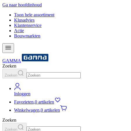
Ga naar hoofdinhoud
Toon hele assortiment
Klusadvies
Klantenservice
Actie
Bouwmarkten
GAMMA
Zoeken
Zoeken
Inloggen
Favorieten
,
0 artikelen
Winkelwagen
,
0 artikelen
Zoeken
Zoeken