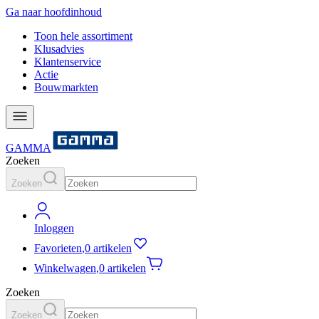
Ga naar hoofdinhoud
Toon hele assortiment
Klusadvies
Klantenservice
Actie
Bouwmarkten
GAMMA
Zoeken
Zoeken
Inloggen
Favorieten
,
0 artikelen
Winkelwagen
,
0 artikelen
Zoeken
Zoeken