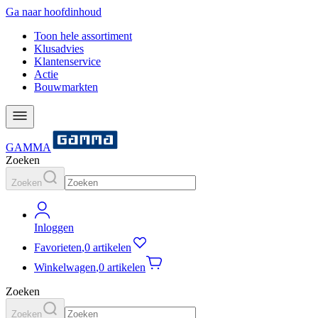
Ga naar hoofdinhoud
Toon hele assortiment
Klusadvies
Klantenservice
Actie
Bouwmarkten
GAMMA
Zoeken
Zoeken
Inloggen
Favorieten
,
0 artikelen
Winkelwagen
,
0 artikelen
Zoeken
Zoeken