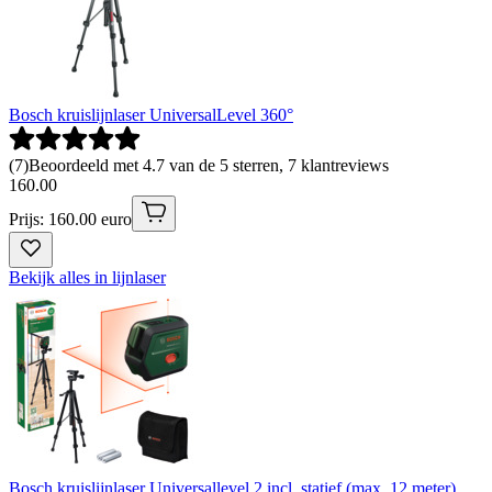
Bosch kruislijnlaser UniversalLevel 360°
(
7
)
Beoordeeld met 4.7 van de 5 sterren, 7 klantreviews
160
.
00
Prijs: 160.00 euro
Bekijk alles in lijnlaser
Bosch kruislijnlaser Universallevel 2 incl. statief (max. 12 meter)