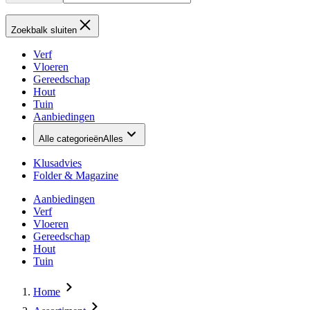
Zoekbalk sluiten
Verf
Vloeren
Gereedschap
Hout
Tuin
Aanbiedingen
Alle categorieën
Alles
Klusadvies
Folder & Magazine
Aanbiedingen
Verf
Vloeren
Gereedschap
Hout
Tuin
Home