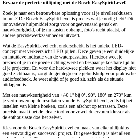
Ervaar de perfecte uitlijning met de Bosch EasySpiritLevel!
Zoek je naar een betrouwbare oplossing voor al je nivelleerklussen
in huis? De Bosch EasySpiritLevel is precies wat je nodig hebt! Dit
innovatieve hulpmiddel zorgt voor ongeëvenaard gemak en
nauwkeurigheid, of je nu kasten ophangt, foto's recht plaatst, of
andere precisiewerkzaamheden uitvoert.
Wat de EasySpiritLevel echt onderscheidt, is het unieke LED-
concept met verkeerslicht-LED-pijlen. Deze geven je een duidelijke
en intuïtieve indicatie van de waterpasstatus. Hierdoor weet je
precies of je in de goede richting werkt en bespaar je kostbare tijd bij
al je projecten. En voor die hard-to-see plekken waar het display niet
goed zichtbaar is, zorgt de geïntegreerde geluidshulp voor praktische
audiofeedback. Je weet altijd of je goed zit, zelfs als de situatie
uitdagend is.
Met een nauwkeurigheid van +/-0,1° bij 0°, 90°, 180° en 270° kun
je vertrouwen op de resultaten van de EasySpiritLevel, zelfs bij het
instellen van kleine hoeken, zoals een afschot op terrassen. Deze
precisie maakt het de ideale tool voor zowel de ervaren klusser als
de enthousiaste doe-het-zelver.
Kies voor de Bosch EasySpiritLevel en maak van elke uitlijnklus
een eenvoudig en succesvol project. Dit gereedschap is niet alleen