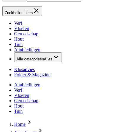
Zoekbalk sluiten
Verf
Vloeren
Gereedschap
Hout
Tuin
Aanbiedingen
Alle categorieën
Alles
Klusadvies
Folder & Magazine
Aanbiedingen
Verf
Vloeren
Gereedschap
Hout
Tuin
Home