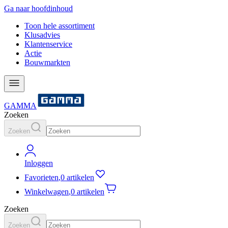
Ga naar hoofdinhoud
Toon hele assortiment
Klusadvies
Klantenservice
Actie
Bouwmarkten
GAMMA
Zoeken
Zoeken
Inloggen
Favorieten
,
0 artikelen
Winkelwagen
,
0 artikelen
Zoeken
Zoeken