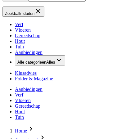
Zoekbalk sluiten
Verf
Vloeren
Gereedschap
Hout
Tuin
Aanbiedingen
Alle categorieën
Alles
Klusadvies
Folder & Magazine
Aanbiedingen
Verf
Vloeren
Gereedschap
Hout
Tuin
Home