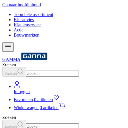
Ga naar hoofdinhoud
Toon hele assortiment
Klusadvies
Klantenservice
Actie
Bouwmarkten
GAMMA
Zoeken
Zoeken
Inloggen
Favorieten
,
0 artikelen
Winkelwagen
,
0 artikelen
Zoeken
Zoeken