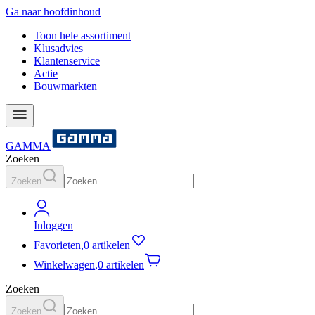
Ga naar hoofdinhoud
Toon hele assortiment
Klusadvies
Klantenservice
Actie
Bouwmarkten
GAMMA
Zoeken
Zoeken
Inloggen
Favorieten
,
0 artikelen
Winkelwagen
,
0 artikelen
Zoeken
Zoeken