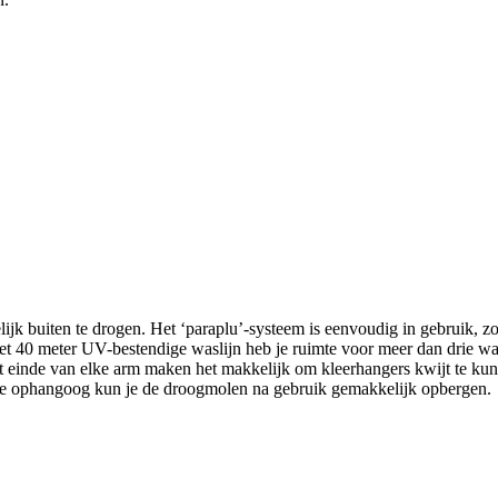
jk buiten te drogen. Het ‘paraplu’-systeem is eenvoudig in gebruik, z
et 40 meter UV-bestendige waslijn heb je ruimte voor meer dan drie wass
t einde van elke arm maken het makkelijk om kleerhangers kwijt te kun
erke ophangoog kun je de droogmolen na gebruik gemakkelijk opbergen.