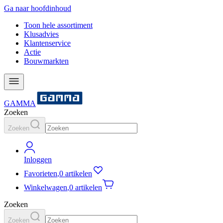
Ga naar hoofdinhoud
Toon hele assortiment
Klusadvies
Klantenservice
Actie
Bouwmarkten
GAMMA
Zoeken
Zoeken
Inloggen
Favorieten
,
0 artikelen
Winkelwagen
,
0 artikelen
Zoeken
Zoeken