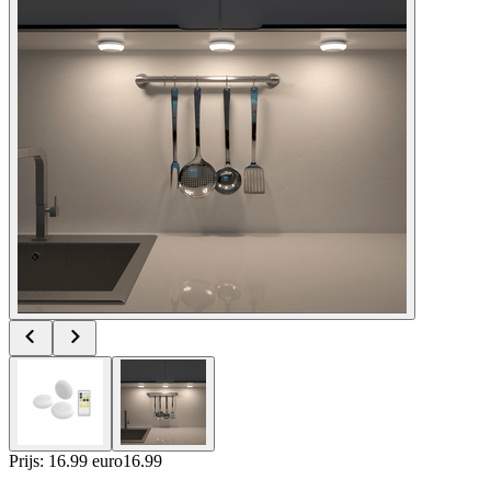
Prijs: 16.99 euro
16
.
99