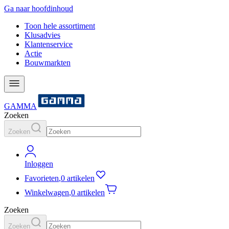
Ga naar hoofdinhoud
Toon hele assortiment
Klusadvies
Klantenservice
Actie
Bouwmarkten
GAMMA
Zoeken
Zoeken
Inloggen
Favorieten
,
0 artikelen
Winkelwagen
,
0 artikelen
Zoeken
Zoeken