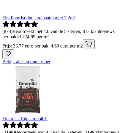
Firstfloor Isoline laminaat/parket 7,2m²
(
873
)
Beoordeeld met 4.6 van de 5 sterren, 873 klantreviews
per pak
33
.
77
4.69 per m²
Prijs: 33.77 euro per pak, 4.69 euro per m2
Bekijk alles in ondervloer
Fleurella Tuinaarde 40L
(
3199
)
Beoordeeld met 4.5 van de 5 sterren, 3199 klantreviews