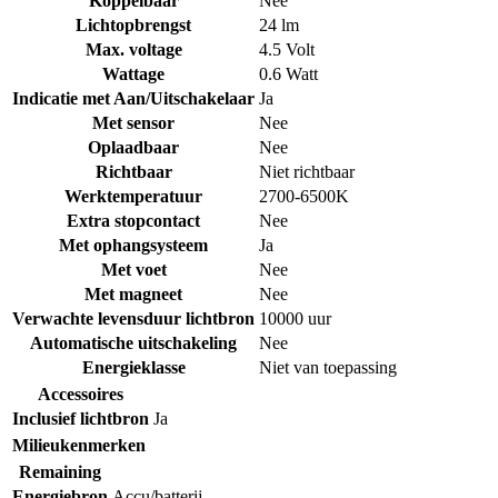
Koppelbaar
Nee
Lichtopbrengst
24 lm
Max. voltage
4.5 Volt
Wattage
0.6 Watt
Indicatie met Aan/Uitschakelaar
Ja
Met sensor
Nee
Oplaadbaar
Nee
Richtbaar
Niet richtbaar
Werktemperatuur
2700-6500K
Extra stopcontact
Nee
Met ophangsysteem
Ja
Met voet
Nee
Met magneet
Nee
Verwachte levensduur lichtbron
10000 uur
Automatische uitschakeling
Nee
Energieklasse
Niet van toepassing
Accessoires
Inclusief lichtbron
Ja
Milieukenmerken
Remaining
Energiebron
Accu/batterij