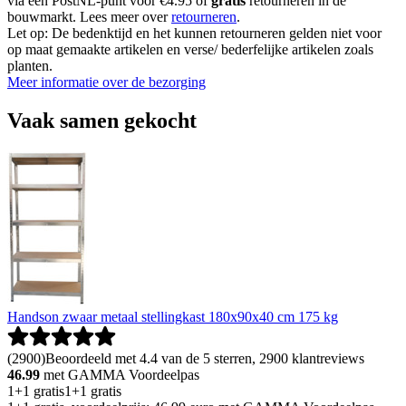
via een PostNL-punt voor €4.95 of
gratis
retourneren in de
bouwmarkt. Lees meer over
retourneren
.
Let op: De bedenktijd en het kunnen retourneren gelden niet voor
op maat gemaakte artikelen en verse/ bederfelijke artikelen zoals
planten.
Meer informatie over de bezorging
Vaak samen gekocht
Handson zwaar metaal stellingkast 180x90x40 cm 175 kg
(
2900
)
Beoordeeld met 4.4 van de 5 sterren, 2900 klantreviews
46.99
met GAMMA Voordeelpas
1+1 gratis
1+1 gratis