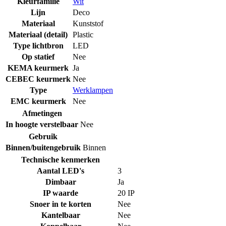
Kleurfamilie
Wit
Lijn
Deco
Materiaal
Kunststof
Materiaal (detail)
Plastic
Type lichtbron
LED
Op statief
Nee
KEMA keurmerk
Ja
CEBEC keurmerk
Nee
Type
Werklampen
EMC keurmerk
Nee
Afmetingen
In hoogte verstelbaar
Nee
Gebruik
Binnen/buitengebruik
Binnen
Technische kenmerken
Aantal LED's
3
Dimbaar
Ja
IP waarde
20 IP
Snoer in te korten
Nee
Kantelbaar
Nee