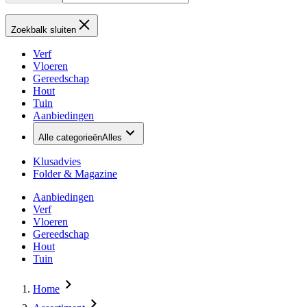
Zoekbalk sluiten
Verf
Vloeren
Gereedschap
Hout
Tuin
Aanbiedingen
Alle categorieën
Alles
Klusadvies
Folder & Magazine
Aanbiedingen
Verf
Vloeren
Gereedschap
Hout
Tuin
Home