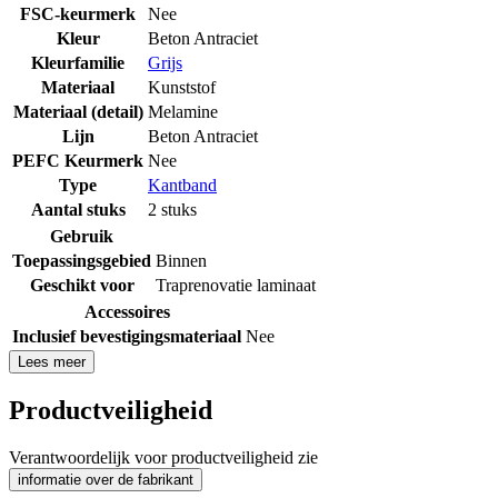
FSC-keurmerk
Nee
Kleur
Beton Antraciet
Kleurfamilie
Grijs
Materiaal
Kunststof
Materiaal (detail)
Melamine
Lijn
Beton Antraciet
PEFC Keurmerk
Nee
Type
Kantband
Aantal stuks
2 stuks
Gebruik
Toepassingsgebied
Binnen
Geschikt voor
Traprenovatie laminaat
Accessoires
Inclusief bevestigingsmateriaal
Nee
Lees meer
Productveiligheid
Verantwoordelijk voor productveiligheid zie
informatie over de fabrikant