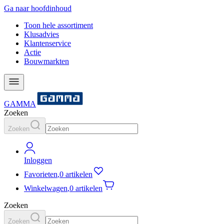
Ga naar hoofdinhoud
Toon hele assortiment
Klusadvies
Klantenservice
Actie
Bouwmarkten
GAMMA
Zoeken
Zoeken
Inloggen
Favorieten
,
0 artikelen
Winkelwagen
,
0 artikelen
Zoeken
Zoeken