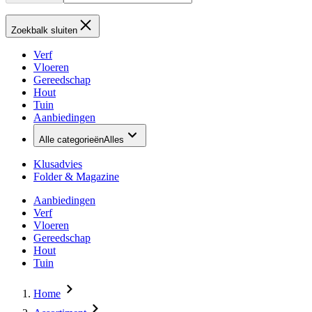
Zoekbalk sluiten
Verf
Vloeren
Gereedschap
Hout
Tuin
Aanbiedingen
Alle categorieën
Alles
Klusadvies
Folder & Magazine
Aanbiedingen
Verf
Vloeren
Gereedschap
Hout
Tuin
Home