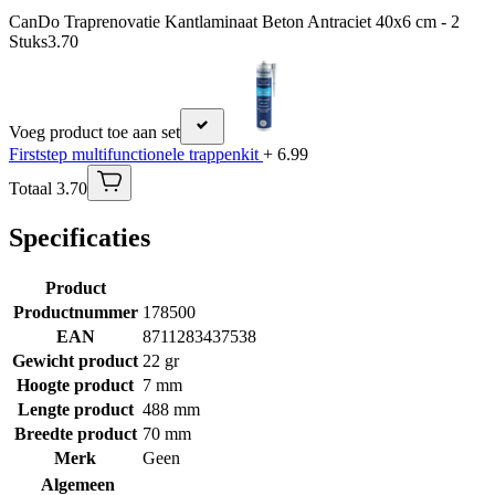
CanDo Traprenovatie Kantlaminaat Beton Antraciet 40x6 cm - 2
Stuks
3.70
Voeg product toe aan set
Firststep multifunctionele trappenkit
+ 6.99
Totaal 3.70
Specificaties
Product
Productnummer
178500
EAN
8711283437538
Gewicht product
22 gr
Hoogte product
7 mm
Lengte product
488 mm
Breedte product
70 mm
Merk
Geen
Algemeen