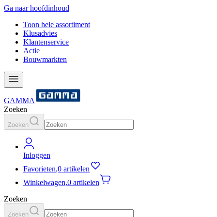
Ga naar hoofdinhoud
Toon hele assortiment
Klusadvies
Klantenservice
Actie
Bouwmarkten
GAMMA
Zoeken
Zoeken
Inloggen
Favorieten
,
0 artikelen
Winkelwagen
,
0 artikelen
Zoeken
Zoeken