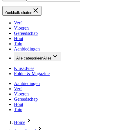
Zoekbalk sluiten
Verf
Vloeren
Gereedschap
Hout
Tuin
Aanbiedingen
Alle categorieën
Alles
Klusadvies
Folder & Magazine
Aanbiedingen
Verf
Vloeren
Gereedschap
Hout
Tuin
Home