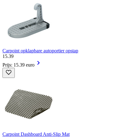
Carpoint opklapbare autoportier opstap
15
.
39
Prijs: 15.39 euro
Carpoint Dashboard Anti-Slip Mat