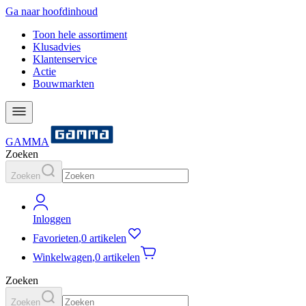
Ga naar hoofdinhoud
Toon hele assortiment
Klusadvies
Klantenservice
Actie
Bouwmarkten
GAMMA
Zoeken
Zoeken
Inloggen
Favorieten
,
0 artikelen
Winkelwagen
,
0 artikelen
Zoeken
Zoeken