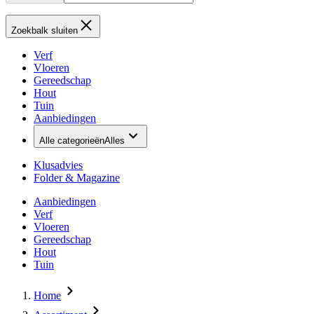
Zoekbalk sluiten
Verf
Vloeren
Gereedschap
Hout
Tuin
Aanbiedingen
Alle categorieën
Alles
Klusadvies
Folder & Magazine
Aanbiedingen
Verf
Vloeren
Gereedschap
Hout
Tuin
Home