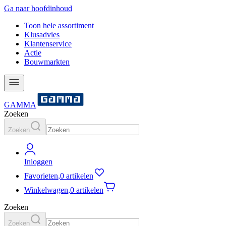
Ga naar hoofdinhoud
Toon hele assortiment
Klusadvies
Klantenservice
Actie
Bouwmarkten
GAMMA
Zoeken
Zoeken
Inloggen
Favorieten
,
0 artikelen
Winkelwagen
,
0 artikelen
Zoeken
Zoeken