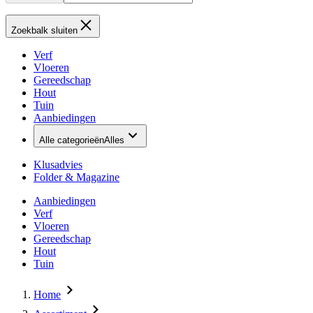
Zoekbalk sluiten
Verf
Vloeren
Gereedschap
Hout
Tuin
Aanbiedingen
Alle categorieën
Alles
Klusadvies
Folder & Magazine
Aanbiedingen
Verf
Vloeren
Gereedschap
Hout
Tuin
Home