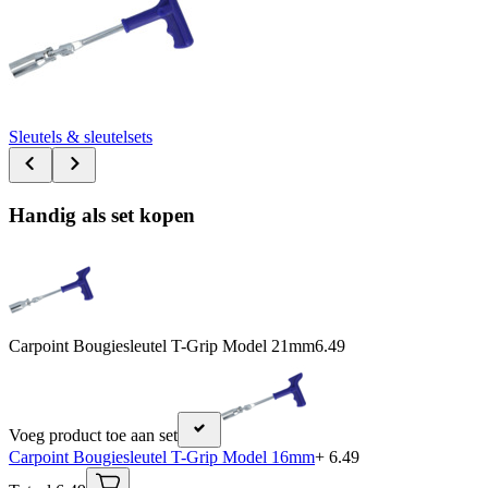
Sleutels & sleutelsets
Handig als set kopen
Carpoint Bougiesleutel T-Grip Model 21mm
6.49
Voeg product toe aan set
Carpoint Bougiesleutel T-Grip Model 16mm
+ 6.49