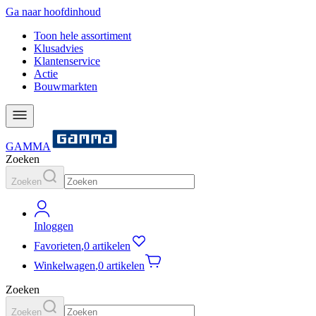
Ga naar hoofdinhoud
Toon hele assortiment
Klusadvies
Klantenservice
Actie
Bouwmarkten
GAMMA
Zoeken
Zoeken
Inloggen
Favorieten
,
0 artikelen
Winkelwagen
,
0 artikelen
Zoeken
Zoeken