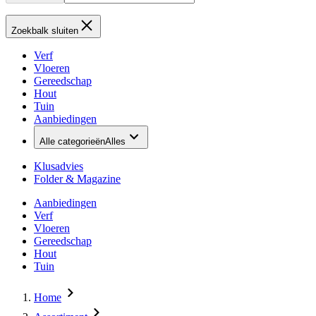
Zoekbalk sluiten
Verf
Vloeren
Gereedschap
Hout
Tuin
Aanbiedingen
Alle categorieën
Alles
Klusadvies
Folder & Magazine
Aanbiedingen
Verf
Vloeren
Gereedschap
Hout
Tuin
Home