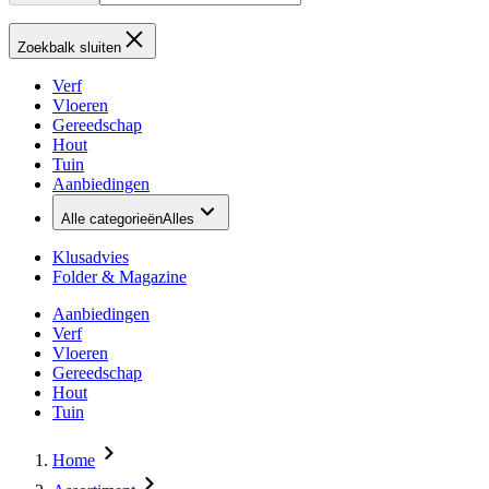
Zoekbalk sluiten
Verf
Vloeren
Gereedschap
Hout
Tuin
Aanbiedingen
Alle categorieën
Alles
Klusadvies
Folder & Magazine
Aanbiedingen
Verf
Vloeren
Gereedschap
Hout
Tuin
Home