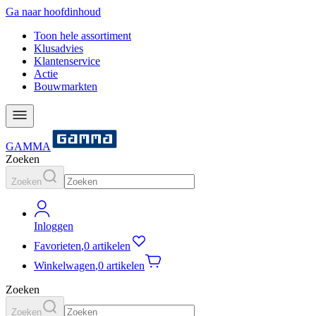
Ga naar hoofdinhoud
Toon hele assortiment
Klusadvies
Klantenservice
Actie
Bouwmarkten
GAMMA
Zoeken
Zoeken
Inloggen
Favorieten
,
0 artikelen
Winkelwagen
,
0 artikelen
Zoeken
Zoeken