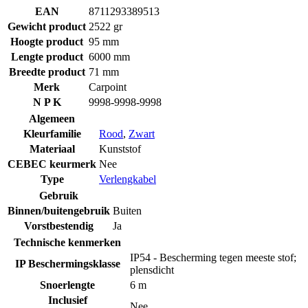
EAN
8711293389513
Gewicht product
2522 gr
Hoogte product
95 mm
Lengte product
6000 mm
Breedte product
71 mm
Merk
Carpoint
N P K
9998-9998-9998
Algemeen
Kleurfamilie
Rood
,
Zwart
Materiaal
Kunststof
CEBEC keurmerk
Nee
Type
Verlengkabel
Gebruik
Binnen/buitengebruik
Buiten
Vorstbestendig
Ja
Technische kenmerken
IP54 - Bescherming tegen meeste stof;
IP Beschermingsklasse
plensdicht
Snoerlengte
6 m
Inclusief
Nee