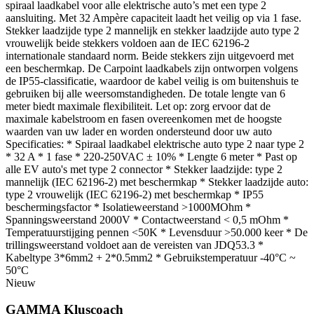
spiraal laadkabel voor alle elektrische auto’s met een type 2
aansluiting. Met 32 Ampère capaciteit laadt het veilig op via 1 fase.
Stekker laadzijde type 2 mannelijk en stekker laadzijde auto type 2
vrouwelijk beide stekkers voldoen aan de IEC 62196-2
internationale standaard norm. Beide stekkers zijn uitgevoerd met
een beschermkap. De Carpoint laadkabels zijn ontworpen volgens
de IP55-classificatie, waardoor de kabel veilig is om buitenshuis te
gebruiken bij alle weersomstandigheden. De totale lengte van 6
meter biedt maximale flexibiliteit. Let op: zorg ervoor dat de
maximale kabelstroom en fasen overeenkomen met de hoogste
waarden van uw lader en worden ondersteund door uw auto
Specificaties: * Spiraal laadkabel elektrische auto type 2 naar type 2
* 32 A * 1 fase * 220-250VAC ± 10% * Lengte 6 meter * Past op
alle EV auto's met type 2 connector * Stekker laadzijde: type 2
mannelijk (IEC 62196-2) met beschermkap * Stekker laadzijde auto:
type 2 vrouwelijk (IEC 62196-2) met beschermkap * IP55
beschermingsfactor * Isolatieweerstand >1000MOhm *
Spanningsweerstand 2000V * Contactweerstand < 0,5 mOhm *
Temperatuurstijging pennen <50K * Levensduur >50.000 keer * De
trillingsweerstand voldoet aan de vereisten van JDQ53.3 *
Kabeltype 3*6mm2 + 2*0.5mm2 * Gebruikstemperatuur -40°C ~
50°C
Nieuw
GAMMA Kluscoach