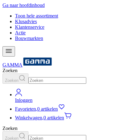
Ga naar hoofdinhoud
Toon hele assortiment
Klusadvies
Klantenservice
Actie
Bouwmarkten
GAMMA
Zoeken
Zoeken
Inloggen
Favorieten
,
0 artikelen
Winkelwagen
,
0 artikelen
Zoeken
Zoeken