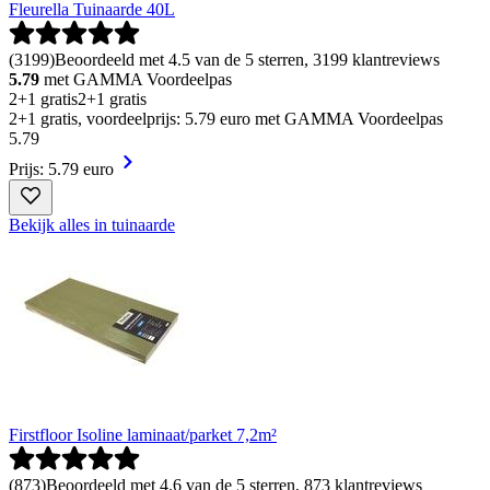
Fleurella Tuinaarde 40L
(
3199
)
Beoordeeld met 4.5 van de 5 sterren, 3199 klantreviews
5.79
met GAMMA Voordeelpas
2+1 gratis
2+1 gratis
2+1 gratis, voordeelprijs: 5.79 euro met GAMMA Voordeelpas
5
.
79
Prijs: 5.79 euro
Bekijk alles in tuinaarde
Firstfloor Isoline laminaat/parket 7,2m²
(
873
)
Beoordeeld met 4.6 van de 5 sterren, 873 klantreviews