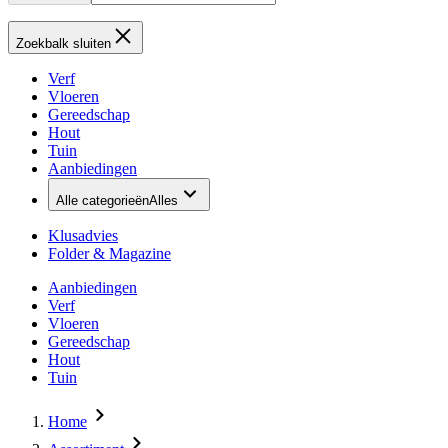
Zoekbalk sluiten
Verf
Vloeren
Gereedschap
Hout
Tuin
Aanbiedingen
Alle categorieën
Alles
Klusadvies
Folder & Magazine
Aanbiedingen
Verf
Vloeren
Gereedschap
Hout
Tuin
Home