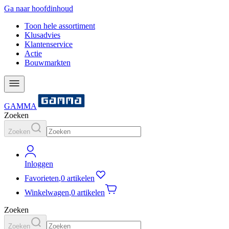
Ga naar hoofdinhoud
Toon hele assortiment
Klusadvies
Klantenservice
Actie
Bouwmarkten
GAMMA
Zoeken
Zoeken
Inloggen
Favorieten
,
0 artikelen
Winkelwagen
,
0 artikelen
Zoeken
Zoeken