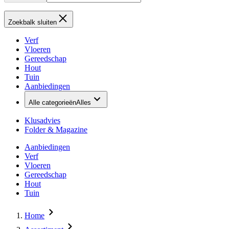
Zoekbalk sluiten
Verf
Vloeren
Gereedschap
Hout
Tuin
Aanbiedingen
Alle categorieën
Alles
Klusadvies
Folder & Magazine
Aanbiedingen
Verf
Vloeren
Gereedschap
Hout
Tuin
Home