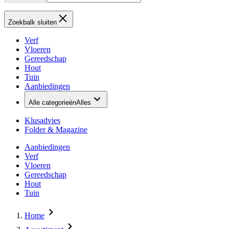
Zoekbalk sluiten
Verf
Vloeren
Gereedschap
Hout
Tuin
Aanbiedingen
Alle categorieën
Alles
Klusadvies
Folder & Magazine
Aanbiedingen
Verf
Vloeren
Gereedschap
Hout
Tuin
Home