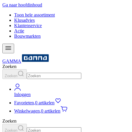
Ga naar hoofdinhoud
Toon hele assortiment
Klusadvies
Klantenservice
Actie
Bouwmarkten
GAMMA
Zoeken
Zoeken
Inloggen
Favorieten
,
0 artikelen
Winkelwagen
,
0 artikelen
Zoeken
Zoeken