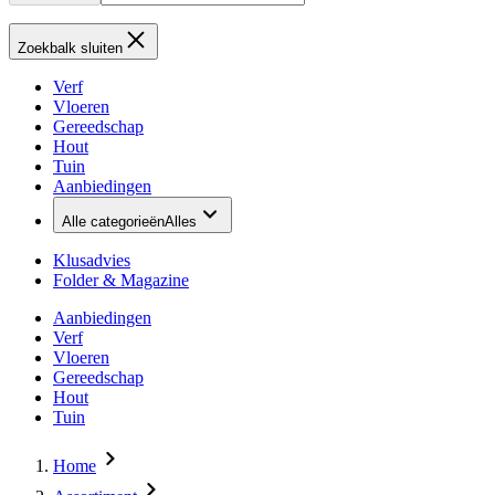
Zoekbalk sluiten
Verf
Vloeren
Gereedschap
Hout
Tuin
Aanbiedingen
Alle categorieën
Alles
Klusadvies
Folder & Magazine
Aanbiedingen
Verf
Vloeren
Gereedschap
Hout
Tuin
Home