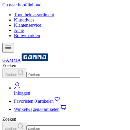
Ga naar hoofdinhoud
Toon hele assortiment
Klusadvies
Klantenservice
Actie
Bouwmarkten
GAMMA
Zoeken
Zoeken
Inloggen
Favorieten
,
0 artikelen
Winkelwagen
,
0 artikelen
Zoeken
Zoeken