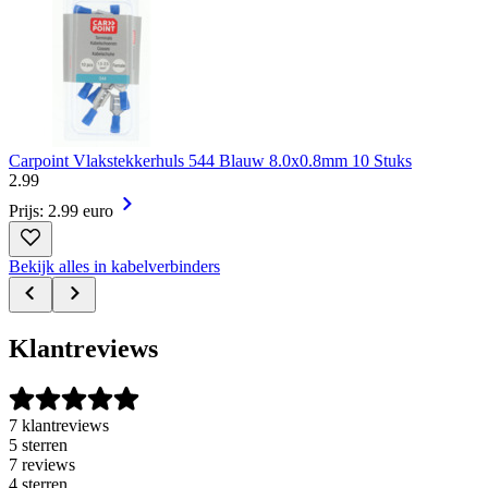
Carpoint Vlakstekkerhuls 544 Blauw 8.0x0.8mm 10 Stuks
2
.
99
Prijs: 2.99 euro
Bekijk alles in kabelverbinders
Klantreviews
7 klantreviews
5 sterren
7 reviews
4 sterren