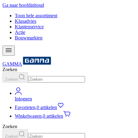
Ga naar hoofdinhoud
Toon hele assortiment
Klusadvies
Klantenservice
Actie
Bouwmarkten
GAMMA
Zoeken
Zoeken
Inloggen
Favorieten
,
0 artikelen
Winkelwagen
,
0 artikelen
Zoeken
Zoeken