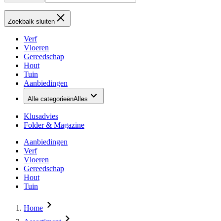
Zoekbalk sluiten
Verf
Vloeren
Gereedschap
Hout
Tuin
Aanbiedingen
Alle categorieën
Alles
Klusadvies
Folder & Magazine
Aanbiedingen
Verf
Vloeren
Gereedschap
Hout
Tuin
Home