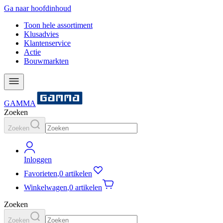
Ga naar hoofdinhoud
Toon hele assortiment
Klusadvies
Klantenservice
Actie
Bouwmarkten
GAMMA
Zoeken
Zoeken
Inloggen
Favorieten
,
0 artikelen
Winkelwagen
,
0 artikelen
Zoeken
Zoeken