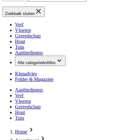
Zoekbalk sluiten
Verf
Vloeren
Gereedschap
Hout
Tuin
Aanbiedingen
Alle categorieën
Alles
Klusadvies
Folder & Magazine
Aanbiedingen
Verf
Vloeren
Gereedschap
Hout
Tuin
Home