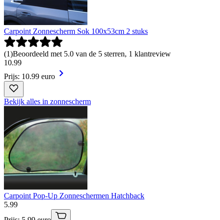
Carpoint Zonnescherm Sok 100x53cm 2 stuks
(
1
)
Beoordeeld met 5.0 van de 5 sterren, 1 klantreview
10
.
99
Prijs: 10.99 euro
Bekijk alles in zonnescherm
Carpoint Pop-Up Zonneschermen Hatchback
5
.
99
Prijs: 5.99 euro