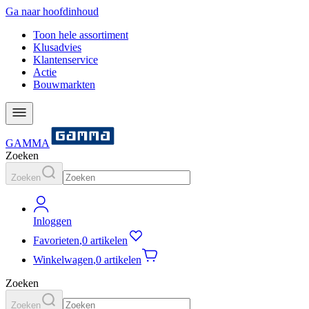
Ga naar hoofdinhoud
Toon hele assortiment
Klusadvies
Klantenservice
Actie
Bouwmarkten
GAMMA
Zoeken
Zoeken
Inloggen
Favorieten
,
0 artikelen
Winkelwagen
,
0 artikelen
Zoeken
Zoeken