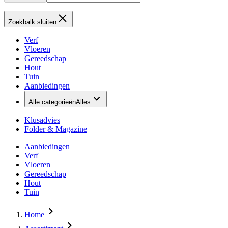
Zoekbalk sluiten
Verf
Vloeren
Gereedschap
Hout
Tuin
Aanbiedingen
Alle categorieën
Alles
Klusadvies
Folder & Magazine
Aanbiedingen
Verf
Vloeren
Gereedschap
Hout
Tuin
Home