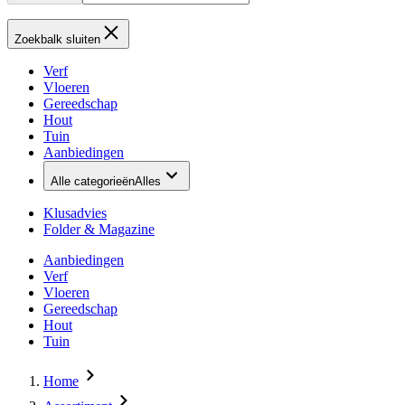
Zoekbalk sluiten
Verf
Vloeren
Gereedschap
Hout
Tuin
Aanbiedingen
Alle categorieën
Alles
Klusadvies
Folder & Magazine
Aanbiedingen
Verf
Vloeren
Gereedschap
Hout
Tuin
Home