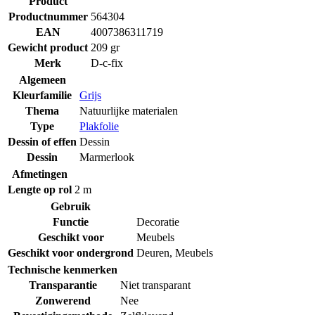
Product
Productnummer
564304
EAN
4007386311719
Gewicht product
209 gr
Merk
D-c-fix
Algemeen
Kleurfamilie
Grijs
Thema
Natuurlijke materialen
Type
Plakfolie
Dessin of effen
Dessin
Dessin
Marmerlook
Afmetingen
Lengte op rol
2 m
Gebruik
Functie
Decoratie
Geschikt voor
Meubels
Geschikt voor ondergrond
Deuren
,
Meubels
Technische kenmerken
Transparantie
Niet transparant
Zonwerend
Nee