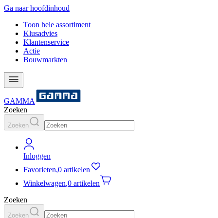
Ga naar hoofdinhoud
Toon hele assortiment
Klusadvies
Klantenservice
Actie
Bouwmarkten
GAMMA
Zoeken
Zoeken
Inloggen
Favorieten
,
0 artikelen
Winkelwagen
,
0 artikelen
Zoeken
Zoeken