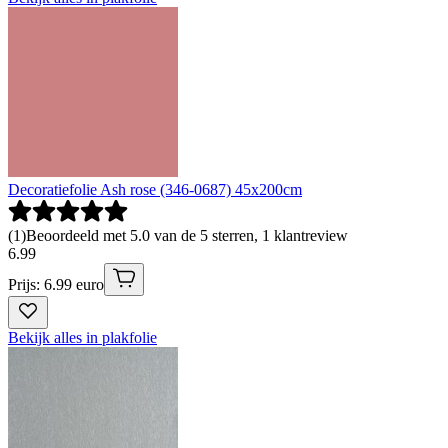
Decoratiefolie Ash rose (346-0687) 45x200cm
(
1
)
Beoordeeld met 5.0 van de 5 sterren, 1 klantreview
6
.
99
Prijs: 6.99 euro
Bekijk alles in plakfolie