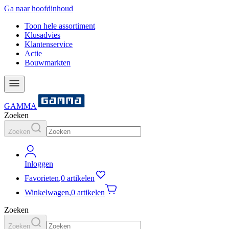
Ga naar hoofdinhoud
Toon hele assortiment
Klusadvies
Klantenservice
Actie
Bouwmarkten
GAMMA
Zoeken
Zoeken
Inloggen
Favorieten
,
0 artikelen
Winkelwagen
,
0 artikelen
Zoeken
Zoeken