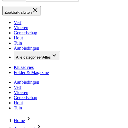
Zoekbalk sluiten
Verf
Vloeren
Gereedschap
Hout
Tuin
Aanbiedingen
Alle categorieën
Alles
Klusadvies
Folder & Magazine
Aanbiedingen
Verf
Vloeren
Gereedschap
Hout
Tuin
Home