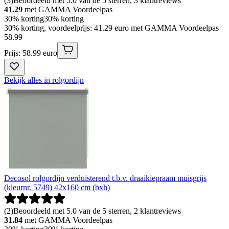
(
3
)
Beoordeeld met 5.0 van de 5 sterren, 3 klantreviews
41.29
met GAMMA Voordeelpas
30% korting
30% korting
30% korting, voordeelprijs: 41.29 euro met GAMMA Voordeelpas
58
.
99
Prijs: 58.99 euro
Bekijk alles in rolgordijn
Decosol rolgordijn verduisterend t.b.v. draaikiepraam muisgrijs
(kleurnr. 5749) 42x160 cm (bxh)
(
2
)
Beoordeeld met 5.0 van de 5 sterren, 2 klantreviews
31.84
met GAMMA Voordeelpas