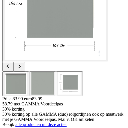
Prijs: 83.99 euro
83
.
99
58.79
met GAMMA Voordeelpas
30% korting
30% korting op alle GAMMA (duo) rolgordijnen ook op maatwerk
met je GAMMA Voordeelpas, M.u.v. OK artikelen
Bekijk
alle producten uit deze actie.