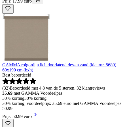
Prijs: 17.99 euro
GAMMA rolgordijn lichtdoorlatend dessin zand (kleurnr. 5680)
60x190 cm (bxh)
Best beoordeeld
(
32
)
Beoordeeld met 4.8 van de 5 sterren, 32 klantreviews
35.69
met GAMMA Voordeelpas
30% korting
30% korting
30% korting, voordeelprijs: 35.69 euro met GAMMA Voordeelpas
50
.
99
Prijs: 50.99 euro