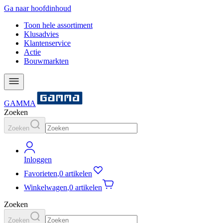
Ga naar hoofdinhoud
Toon hele assortiment
Klusadvies
Klantenservice
Actie
Bouwmarkten
GAMMA
Zoeken
Zoeken
Inloggen
Favorieten
,
0 artikelen
Winkelwagen
,
0 artikelen
Zoeken
Zoeken