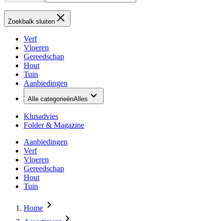
Zoekbalk sluiten
Verf
Vloeren
Gereedschap
Hout
Tuin
Aanbiedingen
Alle categorieën
Alles
Klusadvies
Folder & Magazine
Aanbiedingen
Verf
Vloeren
Gereedschap
Hout
Tuin
Home