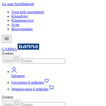
Ga naar hoofdinhoud
Toon hele assortiment
Klusadvies
Klantenservice
Actie
Bouwmarkten
GAMMA
Zoeken
Zoeken
Inloggen
Favorieten
,
0 artikelen
Winkelwagen
,
0 artikelen
Zoeken
Zoeken