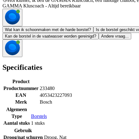
👋
Hoi klusser, ik ben de GAMMA Kluscoach, een handige chatbot, en 
GAMMA Kluscoach - Altijd bereikbaar
Wat kan ik schoonmaken met de harde borstel?
Is de borstel geschikt 
Kan de borstel in de vaatwasser worden gereinigd?
Andere vraag...
Specificaties
Product
Productnummer
233480
EAN
4053423227093
Merk
Bosch
Algemeen
Type
Borstels
Aantal stuks
1 stuks
Gebruik
Droog/nat schuren
Droog
,
Nat