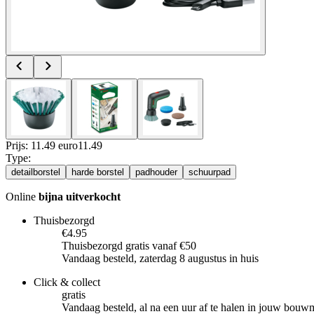
Prijs: 11.49 euro
11
.
49
Type
:
detailborstel
harde borstel
padhouder
schuurpad
Online
bijna uitverkocht
Thuisbezorgd
€4.95
Thuisbezorgd gratis vanaf €50
Vandaag besteld, zaterdag 8 augustus in huis
Click & collect
gratis
Vandaag besteld, al na een uur af te halen in jouw bouw