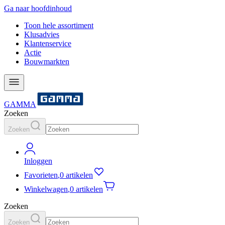
Ga naar hoofdinhoud
Toon hele assortiment
Klusadvies
Klantenservice
Actie
Bouwmarkten
GAMMA
Zoeken
Zoeken
Inloggen
Favorieten
,
0 artikelen
Winkelwagen
,
0 artikelen
Zoeken
Zoeken