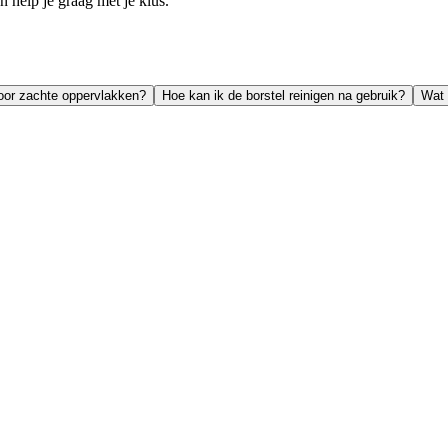
help je graag met je klus.
voor zachte oppervlakken?
Hoe kan ik de borstel reinigen na gebruik?
Wat 