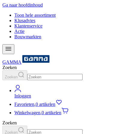
Ga naar hoofdinhoud
Toon hele assortiment
Klusadvies
Klantenservice
Actie
Bouwmarkten
GAMMA
Zoeken
Zoeken
Inloggen
Favorieten
,
0 artikelen
Winkelwagen
,
0 artikelen
Zoeken
Zoeken