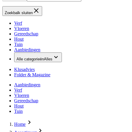
Zoekbalk sluiten
Verf
Vloeren
Gereedschap
Hout
Tuin
Aanbiedingen
Alle categorieën
Alles
Klusadvies
Folder & Magazine
Aanbiedingen
Verf
Vloeren
Gereedschap
Hout
Tuin
Home