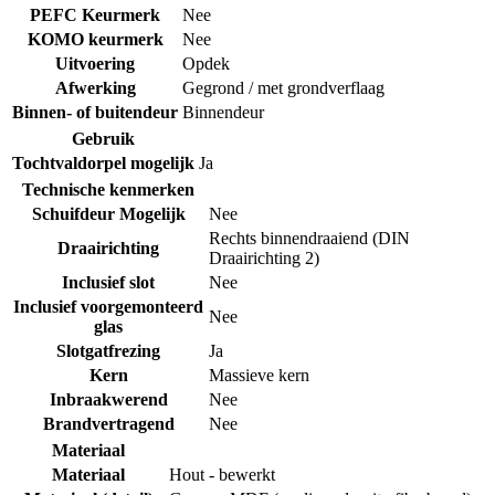
PEFC Keurmerk
Nee
KOMO keurmerk
Nee
Uitvoering
Opdek
Afwerking
Gegrond / met grondverflaag
Binnen- of buitendeur
Binnendeur
Gebruik
Tochtvaldorpel mogelijk
Ja
Technische kenmerken
Schuifdeur Mogelijk
Nee
Rechts binnendraaiend (DIN
Draairichting
Draairichting 2)
Inclusief slot
Nee
Inclusief voorgemonteerd
Nee
glas
Slotgatfrezing
Ja
Kern
Massieve kern
Inbraakwerend
Nee
Brandvertragend
Nee
Materiaal
Materiaal
Hout - bewerkt