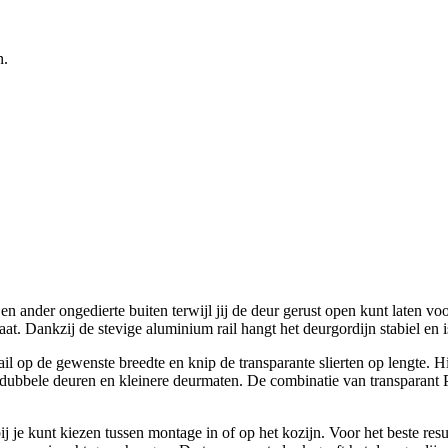
n.
n ander ongedierte buiten terwijl jij de deur gerust open kunt laten v
at. Dankzij de stevige aluminium rail hangt het deurgordijn stabiel en i
l op de gewenste breedte en knip de transparante slierten op lengte. 
 dubbele deuren en kleinere deurmaten. De combinatie van transparant P
bij je kunt kiezen tussen montage in of op het kozijn. Voor het beste res