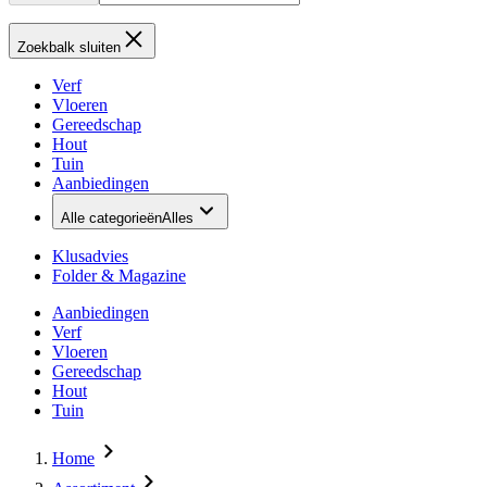
Zoekbalk sluiten
Verf
Vloeren
Gereedschap
Hout
Tuin
Aanbiedingen
Alle categorieën
Alles
Klusadvies
Folder & Magazine
Aanbiedingen
Verf
Vloeren
Gereedschap
Hout
Tuin
Home