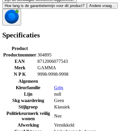
Hoe lang is de garantietermijn voor dit product?
Andere vraag...
Specificaties
Product
Productnummer
304895
EAN
8712006077543
Merk
GAMMA
N P K
9998-9998-9998
Algemeen
Kleurfamilie
Grijs
Lijn
null
Skg waardering
Geen
Stijlgroep
Klassiek
Politiekeurmerk veilig
Nee
wonen
Afwerking
Vernikkeld