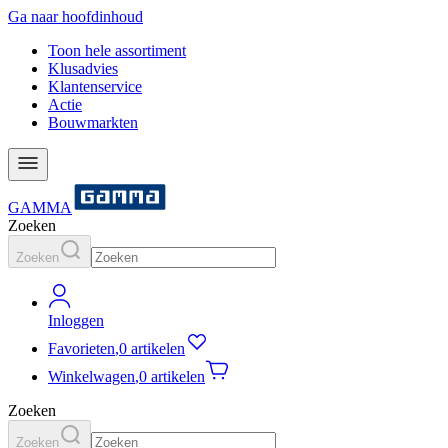
Ga naar hoofdinhoud
Toon hele assortiment
Klusadvies
Klantenservice
Actie
Bouwmarkten
GAMMA
Zoeken
Zoeken
Inloggen
Favorieten
,
0 artikelen
Winkelwagen
,
0 artikelen
Zoeken
Zoeken