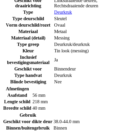
Geschikt voor
Linksdraaiende deuren
,
draairichting
Rechtsdraaiende deuren
Type
Deurkruk
Type deurschild
Sleutel
Vorm deurschild/rozet
Ovaal
Materiaal
Metaal
Materiaal (detail)
Messing
Type greep
Deurkruk/deurkruk
Kleur
Tin look (messing)
Inclusief
Ja
bevestigingsmateriaal
Geschikt voor
Binnendeur
Type handvat
Deurkruk
Blinde bevestiging
Nee
Afmetingen
Asafstand
56 mm
Lengte schild
218 mm
Breedte schild
40 mm
Gebruik
Geschikt voor dikte deur
38.0-44.0 mm
Binnen/buitengebruik
Binnen