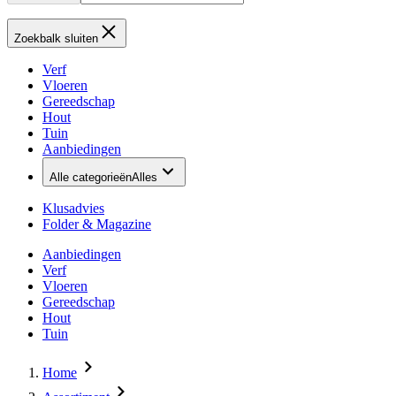
Zoekbalk sluiten
Verf
Vloeren
Gereedschap
Hout
Tuin
Aanbiedingen
Alle categorieën
Alles
Klusadvies
Folder & Magazine
Aanbiedingen
Verf
Vloeren
Gereedschap
Hout
Tuin
Home