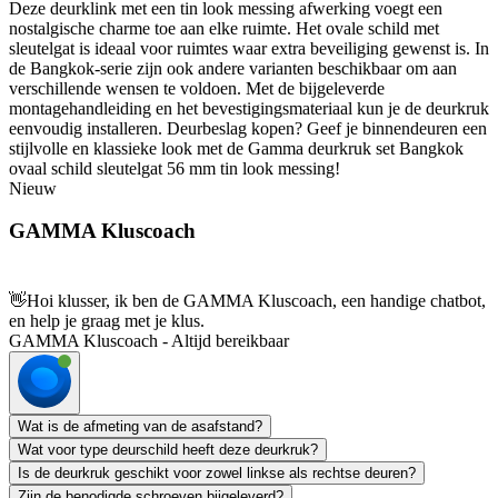
Deze deurklink met een tin look messing afwerking voegt een
nostalgische charme toe aan elke ruimte. Het ovale schild met
sleutelgat is ideaal voor ruimtes waar extra beveiliging gewenst is. In
de Bangkok-serie zijn ook andere varianten beschikbaar om aan
verschillende wensen te voldoen. Met de bijgeleverde
montagehandleiding en het bevestigingsmateriaal kun je de deurkruk
eenvoudig installeren. Deurbeslag kopen? Geef je binnendeuren een
stijlvolle en klassieke look met de Gamma deurkruk set Bangkok
ovaal schild sleutelgat 56 mm tin look messing!
Nieuw
GAMMA Kluscoach
👋
Hoi klusser, ik ben de GAMMA Kluscoach, een handige chatbot,
en help je graag met je klus.
GAMMA Kluscoach - Altijd bereikbaar
Wat is de afmeting van de asafstand?
Wat voor type deurschild heeft deze deurkruk?
Is de deurkruk geschikt voor zowel linkse als rechtse deuren?
Zijn de benodigde schroeven bijgeleverd?