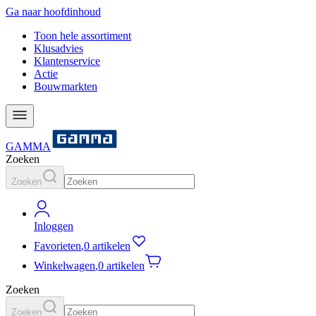
Ga naar hoofdinhoud
Toon hele assortiment
Klusadvies
Klantenservice
Actie
Bouwmarkten
GAMMA
Zoeken
Zoeken
Inloggen
Favorieten
,
0 artikelen
Winkelwagen
,
0 artikelen
Zoeken
Zoeken