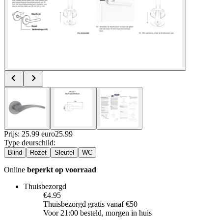
Prijs: 25.99 euro
25
.
99
Type deurschild
:
Blind
Rozet
Sleutel
WC
Online
beperkt op voorraad
Thuisbezorgd
€4.95
Thuisbezorgd gratis vanaf €50
Voor 21:00 besteld, morgen in huis