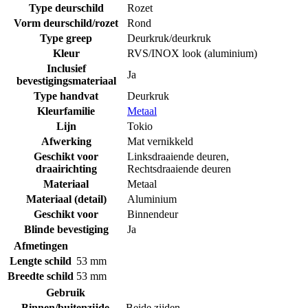
Type deurschild
Rozet
Vorm deurschild/rozet
Rond
Type greep
Deurkruk/deurkruk
Kleur
RVS/INOX look (aluminium)
Inclusief
Ja
bevestigingsmateriaal
Type handvat
Deurkruk
Kleurfamilie
Metaal
Lijn
Tokio
Afwerking
Mat vernikkeld
Geschikt voor
Linksdraaiende deuren
,
draairichting
Rechtsdraaiende deuren
Materiaal
Metaal
Materiaal (detail)
Aluminium
Geschikt voor
Binnendeur
Blinde bevestiging
Ja
Afmetingen
Lengte schild
53 mm
Breedte schild
53 mm
Gebruik
Binnen/buitenzijde
Beide zijden