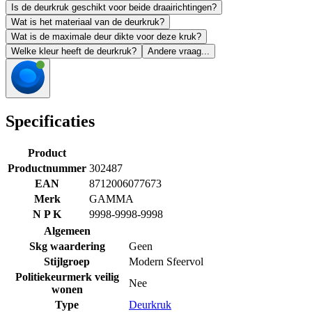
Is de deurkruk geschikt voor beide draairichtingen?
Wat is het materiaal van de deurkruk?
Wat is de maximale deur dikte voor deze kruk?
Welke kleur heeft de deurkruk?
Andere vraag...
Specificaties
Product
Productnummer
302487
EAN
8712006077673
Merk
GAMMA
N P K
9998-9998-9998
Algemeen
Skg waardering
Geen
Stijlgroep
Modern Sfeervol
Politiekeurmerk veilig
Nee
wonen
Type
Deurkruk