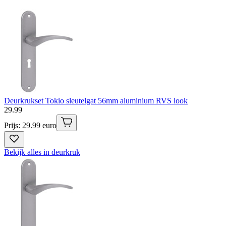
Deurkrukset Tokio sleutelgat 56mm aluminium RVS look
29
.
99
Prijs: 29.99 euro
Bekijk alles in deurkruk