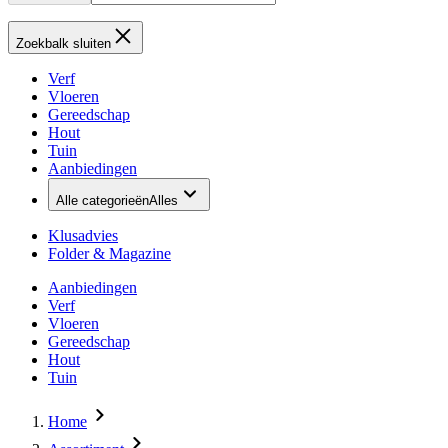
Zoekbalk sluiten
Verf
Vloeren
Gereedschap
Hout
Tuin
Aanbiedingen
Alle categorieën
Alles
Klusadvies
Folder & Magazine
Aanbiedingen
Verf
Vloeren
Gereedschap
Hout
Tuin
Home