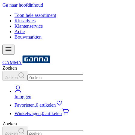
Ga naar hoofdinhoud
Toon hele assortiment
Klusadvies
Klantenservice
Actie
Bouwmarkten
GAMMA
Zoeken
Zoeken
Inloggen
Favorieten
,
0 artikelen
Winkelwagen
,
0 artikelen
Zoeken
Zoeken