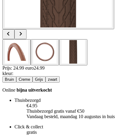
Prijs: 24.99 euro
24
.
99
kleur
:
Bruin
Creme
Grijs
zwart
Online
bijna uitverkocht
Thuisbezorgd
€4.95
Thuisbezorgd gratis vanaf €50
Vandaag besteld, maandag 10 augustus in huis
Click & collect
gratis