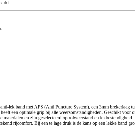
markt
n.
d anti-lek band met APS (Anti Puncture System), een 3mm brekerlaag tu
en heeft een optimale grip bij alle weersomstandigheden. Geschikt voo
terialen en zijn geselecteerd op rolweerstand en lekbestendigheid. E
stekend rijcomfort. Bij een te lage druk is de kans op een lekke band grote